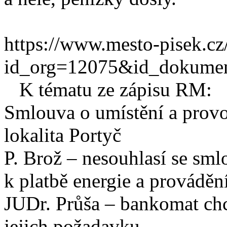
https://www.mesto-pisek.cz/
id_org=12075&id_dokume
K tématu ze zápisu RM:
Smlouva o umístění a pro
lokalita Portyč
P. Brož – nesouhlasí se sml
k platbě energie a provádě
JUDr. Průša – bankomat ch
jejich požadavku.