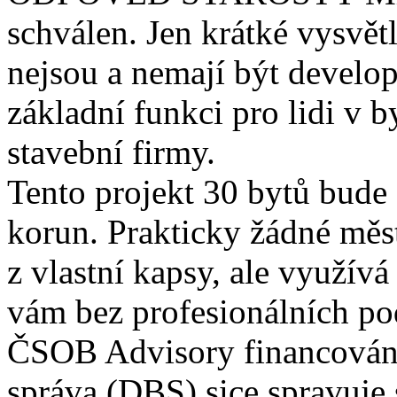
schválen. Jen krátké vysvět
nejsou a nemají být develope
základní funkci pro lidi v b
stavební firmy.
Tento projekt 30 bytů bude
korun. Prakticky žádné měst
z vlastní kapsy, ale využív
vám bez profesionálních pod
ČSOB Advisory financování
správa (DBS) sice spravuje s