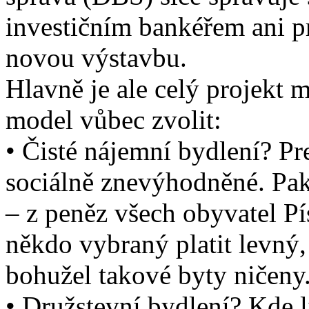
investičním bankéřem ani 
novou výstavbu.
Hlavně je ale celý projekt 
model vůbec zvolit:
• Čisté nájemní bydlení? Pr
sociálně znevýhodněné. Pak
– z peněz všech obyvatel Pí
někdo vybraný platit levný
bohužel takové byty ničeny.
• Družstevní bydlení? Kde l