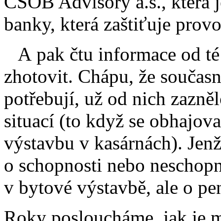
ČSOB Advisory a.s., která 
banky, která zaštiťuje prov
A pak čtu informace od té 
zhotovit. Chápu, že současn
potřebují, už od nich zazněl
situací (to když se obhajov
výstavbu v kasárnách). Jenž
o schopnosti nebo neschopno
v bytové výstavbě, ale o pe
Roky posloucháme, jak je mě