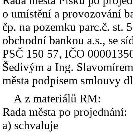
Rada města Písku po projed
o umístění a provozování
čp. na pozemku parc.č. st.
obchodní bankou a.s., se sí
PSČ 150 57, IČO 00001350 
Šedivým a Ing. Slavomírem 
města podpisem smlouvy dle
A z materiálů RM:
Rada města po projednání:
a) schvaluje