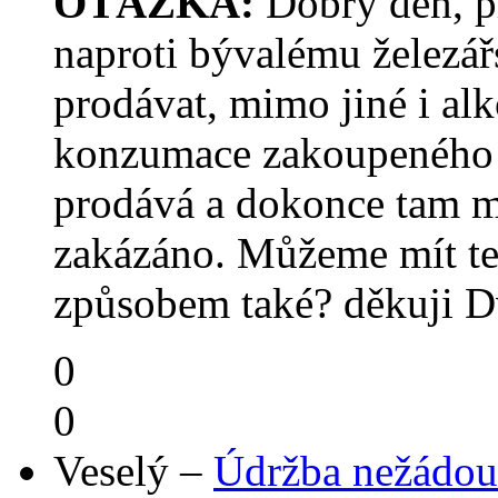
OTÁZKA:
Dobrý den, pr
naproti bývalému železář
prodávat, mimo jiné i alk
konzumace zakoupeného o
prodává a dokonce tam má
zakázáno. Můžeme mít te
způsobem také? děkuji D
0
0
Veselý –
Údržba nežádo