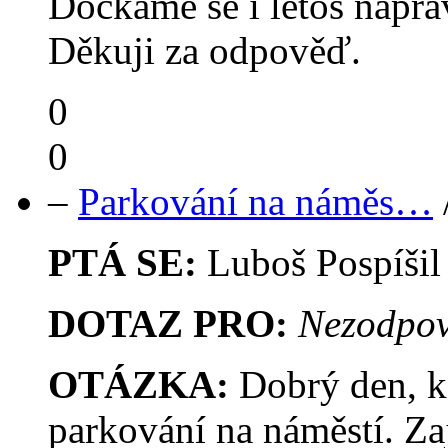
Dočkáme se i letos nápr
Děkuji za odpověď.
0
0
–
Parkování na náměs…
PTÁ SE:
Luboš Pospíši
DOTAZ PRO:
Nezodpov
OTÁZKA:
Dobrý den, k
parkování na náměstí. Z