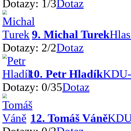
Dotazy:
1
/
3
Dotaz
9. Michal Turek
Hlas
Dotazy:
2
/
2
Dotaz
10. Petr Hladík
KDU
Dotazy:
0
/
35
Dotaz
12. Tomáš Váně
KDU