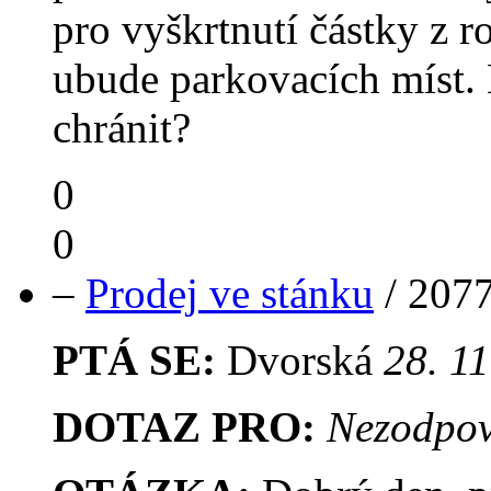
pro vyškrtnutí částky z r
ubude parkovacích míst. 
chránit?
0
0
–
Prodej ve stánku
/
207
PTÁ SE:
Dvorská
28. 1
DOTAZ PRO:
Nezodpov