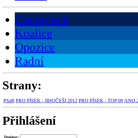
Zastupitelé
Koalice
Opozice
Radní
Strany:
PSaR
PRO PÍSEK - JIHOČEŠI 2012
PRO PÍSEK - TOP 09
ANO 2
Přihlášení
Jméno: