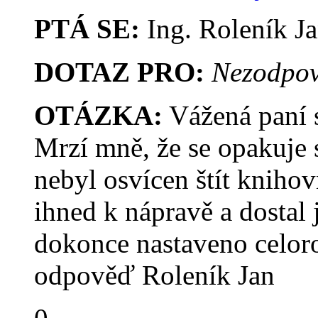
PTÁ SE:
Ing. Roleník J
DOTAZ PRO:
Nezodpov
OTÁZKA:
Vážená paní s
Mrzí mně, že se opakuje 
nebyl osvícen štít kniho
ihned k nápravě a dostal
dokonce nastaveno celor
odpověď Roleník Jan