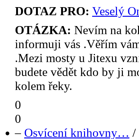
DOTAZ PRO:
Veselý O
OTÁZKA:
Nevím na koho
informuji vás .Věřím vám
.Mezi mosty u Jitexu vzni
budete vědět kdo by ji mo
kolem řeky.
0
0
–
Osvícení knihovny…
/