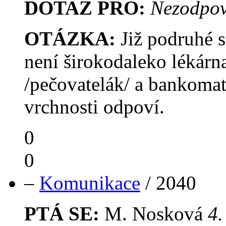
DOTAZ PRO:
Nezodpov
OTÁZKA:
Již podruhé se
není širokodaleko lékárna
/pečovatelák/ a bankoma
vrchnosti odpoví.
0
0
–
Komunikace
/
2040
PTÁ SE:
M. Nosková
4.