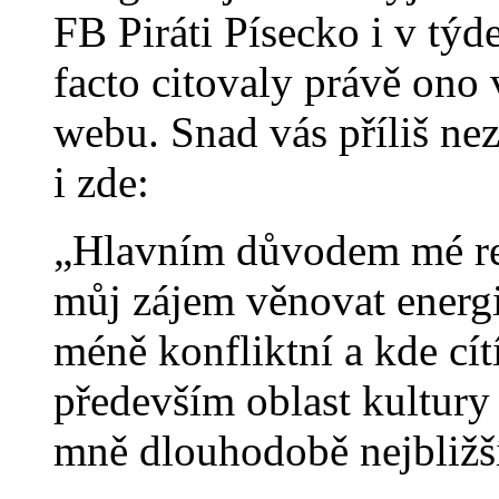
FB Piráti Písecko i v týd
facto citovaly právě ono 
webu. Snad vás příliš nez
i zde:
„Hlavním důvodem mé rez
můj zájem věnovat energii 
méně konfliktní a kde cít
především oblast kultury 
mně dlouhodobě nejbližš