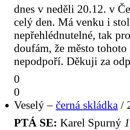
dnes v neděli 20.12. v Č
celý den. Má venku i stoly
nepřehlédnutelné, tak pro
doufám, že město tohoto 
nepodpoří. Děkuji za od
0
0
Veselý –
černá skládka
/
PTÁ SE:
Karel Spurný
1