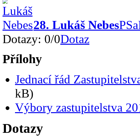
28. Lukáš Nebes
PSa
Dotazy:
0
/
0
Dotaz
Přílohy
Jednací řád Zastupitelst
kB)
Výbory zastupitelstva 2
Dotazy