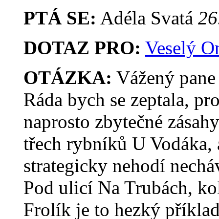
PTÁ SE:
Adéla Svatá
26
DOTAZ PRO:
Veselý O
OTÁZKA:
Vážený pane z
Ráda bych se zeptala, pro
naprosto zbytečné zásahy
třech rybníků U Vodáka, 
strategicky nehodí nechá
Pod ulicí Na Trubách, ko
Frolík je to hezký příkl