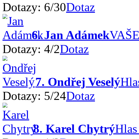
Dotazy:
6
/
30
Dotaz
6. Jan Adámek
VAŠ
Dotazy:
4
/
2
Dotaz
7. Ondřej Veselý
Hla
Dotazy:
5
/
24
Dotaz
8. Karel Chytrý
Hlas