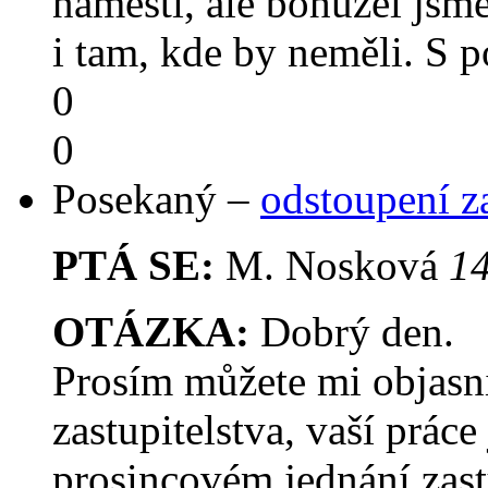
náměstí, ale bohužel jsme
i tam, kde by neměli. S
0
0
Posekaný –
odstoupení 
PTÁ SE:
M. Nosková
14
OTÁZKA:
Dobrý den.
Prosím můžete mi objasn
zastupitelstva, vaší práce
prosincovém jednání zast