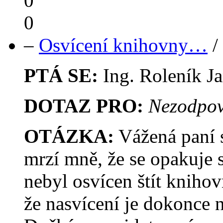
0
0
–
Osvícení knihovny…
/
PTÁ SE:
Ing. Roleník J
DOTAZ PRO:
Nezodpov
OTÁZKA:
Vážená paní s
mrzí mně, že se opakuje 
nebyl osvícen štít kniho
že nasvícení je dokonce 