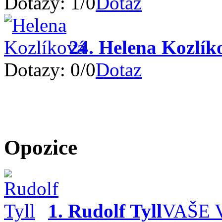
Dotazy:
1
/
0
Dotaz
24. Helena Kozlík
Dotazy:
0
/
0
Dotaz
Opozice
1. Rudolf Tyll
VAŠE 