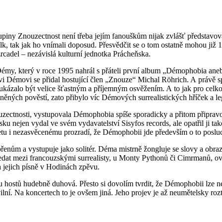
ny Znouzectnost není třeba jejím fanouškům nijak zvlášť představovat. A
, tak jak ho vnímali doposud. Přesvědčit se o tom ostatně mohou již 
cadel – nezávislá kulturní jednotka Prácheňska.
émy, který v roce 1995 nahrál s přáteli první album „Démophobia aneb
 Démovi se přidal hostující člen „Znouze“ Michal Röhrich. A právě sp
kázalo být velice šťastným a příjemným osvěžením. A to jak pro celko
ěných pověstí, zato přibylo víc Démových surrealistických hříček a 
zectnosti, vystupovala Démophobia spíše sporadicky a přitom připravov
nejen vydal ve svém vydavatelství Sisyfos records, ale opatřil ji také
u i nezasvěcenému prozradí, že Démophobii jde především o to posluc
enům a vystupuje jako solitér. Déma mistrně žongluje se slovy a obrazy
ledat mezi francouzskými surrealisty, u Monty Pythonů či Cimrmanů, o
 jejich písně v Hodinách zpěvu.
 hostů hudebně duhová. Přesto si dovolím tvrdit, že Démophobii lze ne
vilní. Na koncertech to je ovšem jiná. Jeho projev je až neumětelsky ro