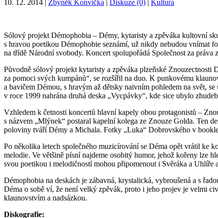
10. 12. 2014
|
Zbyněk Konvička
|
Diskuze (0)
|
Kultura
Sólový projekt Démophobia – Démy, kytaristy a zpěváka kultovní skupi
s hravou poetikou Démophobie seznámí, už nikdy nebudou vnímat folk
na třídě Národní svobody. Koncert spolupořádá Společnost za práva zr
Původně sólový projekt kytaristy a zpěváka plzeňské Znouzectnosti D
za pomoci svých kumpánů“, se rozšířil na duo. K punkovému klaunovi
a bavičem Démou, s hravým až dětsky naivním pohledem na svět, se u
v roce 1999 nahrána druhá deska „Vycpávky“, kde sice ubylo zhudebn
Vzhledem k četnosti koncertů hlavní kapely obou protagonistů – Znou
s názvem „Mlýnek“ postaral kapelní kolega ze Znouze Golda. Ten desku 
poloviny tváří Démy a Michala. Fotky „Luka“ Dobrovského v booklet
Po několika letech společného muzicírování se Déma opět vrátil ke koř
melodie. Ve většině písní najdeme osobitý humor, jehož kořeny lze h
svou poetikou i melodičností mohou připomenout i Svěráka a Uhlíře a
Démophobia na deskách je zábavná, krystalická, vybroušená a s řadou
Déma o sobě ví, že není velký zpěvák, proto i jeho projev je velmi ci
klaunovstvím a nadsázkou.
Diskografie: