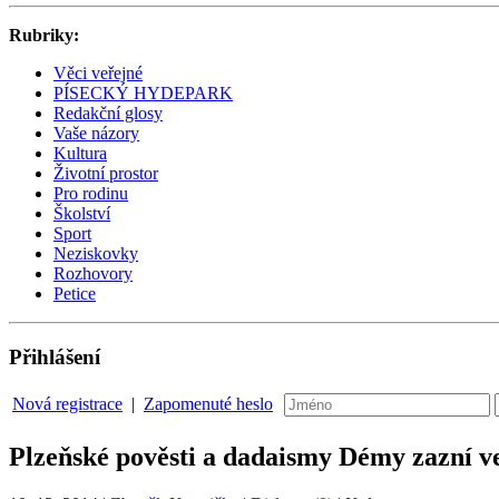
Rubriky:
Věci veřejné
PÍSECKÝ HYDEPARK
Redakční glosy
Vaše názory
Kultura
Životní prostor
Pro rodinu
Školství
Sport
Neziskovky
Rozhovory
Petice
Přihlášení
Nová registrace
|
Zapomenuté heslo
Plzeňské pověsti a dadaismy Démy zazní v