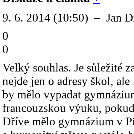
9. 6. 2014 (10:50)
–
Jan D
0
0
Velký souhlas. Je sůležité z
nejde jen o adresy škol, al
by mělo vypadat gymnáziu
francouzskou výuku, pokud 
Dříve mělo gymnázium v P