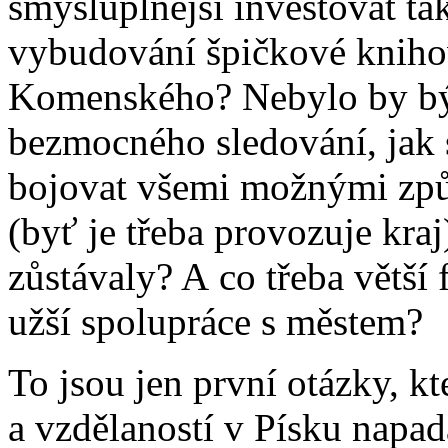
smysluplnější investovat ta
vybudování špičkové knihov
Komenského? Nebylo by býv
bezmocného sledování, jak s
bojovat všemi možnými způs
(byť je třeba provozuje kraj
zůstávaly? A co třeba větší 
užší spolupráce s městem?
To jsou jen první otázky, kt
a vzdělaností v Písku napad