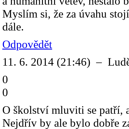
a humanitní větev, nestálo 
Myslím si, že za úvahu stoj
dále.
Odpovědět
11. 6. 2014 (21:46)
–
Ludě
0
0
O školství mluviti se patří,
Nejdřív by ale bylo dobře 