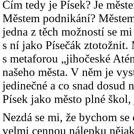
Čím tedy je Písek? Je měs
Městem podnikání? Městem
jedna z těch možností se mi
s ní jako Písečák ztotožni
s metaforou „jihočeské Até
našeho města. V něm je vyst
jedinečné a co snad dosud ne
Písek jako město plné škol,
Nezdá se mi, že bychom se o
velmi cennou nálepku nějak