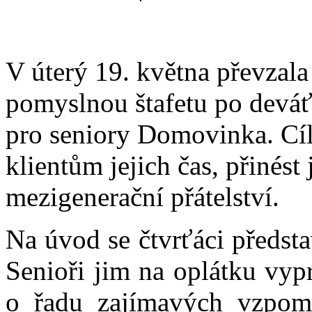
V úterý 19. května převzala 
pomyslnou štafetu po deváť
pro seniory Domovinka. Cíle
klientům jejich čas, přinést
mezigenerační přátelství.
Na úvod se čtvrťáci představ
Senioři jim na oplátku vypr
o řadu zajímavých vzpomí