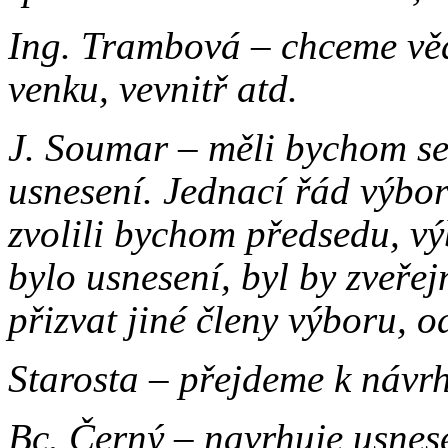
Ing. Trambová – chceme věd
venku, vevnitř atd.
J. Soumar – měli bychom s
usnesení. Jednací řád výbor
zvolili bychom předsedu, vý
bylo usnesení, byl by zveřej
přizvat jiné členy výboru, o
Starosta – přejdeme k návr
Bc. Černý – navrhuje usnes