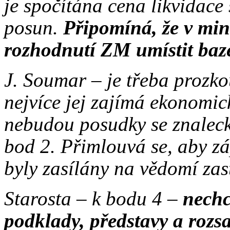
je spočítána cena likvidace
posun.
Připomíná, že v min
rozhodnutí ZM umístit bazé
J. Soumar – je třeba prozk
nejvíce jej zajímá ekonomic
nebudou posudky se znaleck
bod 2. Přimlouvá se, aby zá
byly zasílány na vědomí zas
Starosta – k bodu 4 –
nechce
podklady, představy a rozs