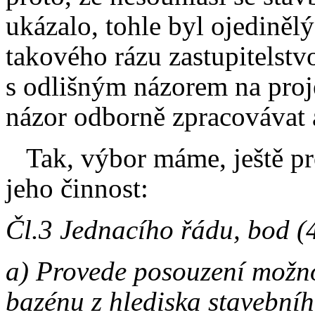
ukázalo, tohle byl ojediněl
takového rázu zastupitelstvo
s odlišným názorem na pro
názor odborně zpracovávat 
Tak, výbor máme, ještě pro
jeho činnost:
Čl.3 Jednacího řádu, bod (
a) Provede posouzení možno
bazénu z hlediska stavební