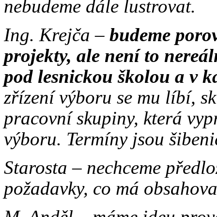
nebudeme dále lustrovat.
Ing. Krejča –
budeme porovn
projekty, ale není to nere
pod lesnickou školou a v k
zřízení výboru se mu líbí, s
pracovní skupiny, která vyp
výboru. Termíny jsou šibeni
Starosta – nechceme předlož
požadavky, co má obsahova
M. Anděl – máme ideu prove