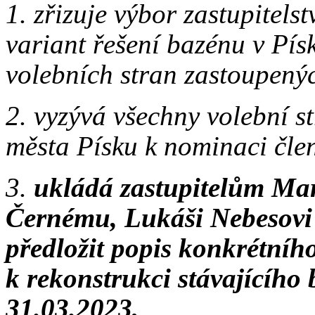
1. zřizuje výbor zastupitel
variant řešení bazénu v Pís
volebních stran zastoupenýc
2. vyzývá všechny volební s
města Písku k nominaci čle
3.
ukládá zastupitelům Mar
Černému, Lukáši Nebesovi 
předložit popis konkrétní
k rekonstrukci stávajícíh
31.03.2023,