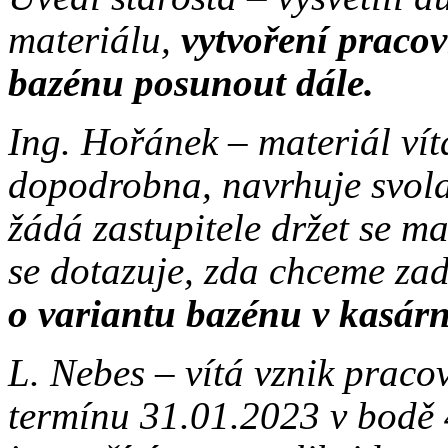
materiálu,
vytvoření praco
bazénu posunout dále.
Ing. Hořánek – materiál vít
dopodrobna, navrhuje svola
žádá zastupitele držet se m
se dotazuje, zda chceme za
o variantu bazénu v kasár
L. Nebes – vítá vznik praco
termínu 31.01.2023 v bodě 