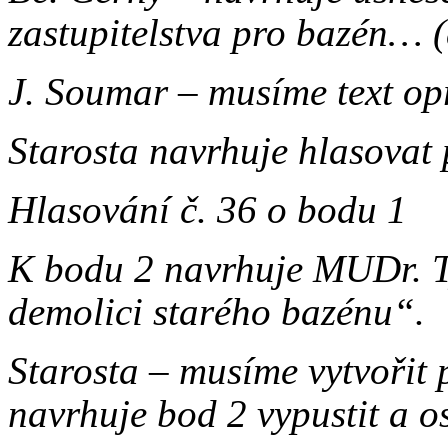
zastupitelstva pro bazén… (d
J. Soumar – musíme text opr
Starosta navrhuje hlasovat
Hlasování č. 36 o bodu 1 p
K bodu 2 navrhuje MUDr. Ty
demolici starého bazénu“.
Starosta – musíme vytvořit 
navrhuje bod 2 vypustit a os