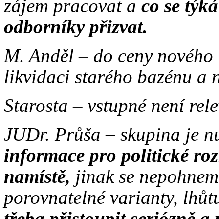
zájem pracovat a
co se týká
odborníky přizvat.
M. Anděl – do ceny nového
likvidaci starého bazénu a
Starosta – vstupné není rel
JUDr. Průša – skupina je n
informace pro politické roz
namístě,
jinak se nepohnem
porovnatelné varianty, lhů
třeba přistoupit seriózně a 