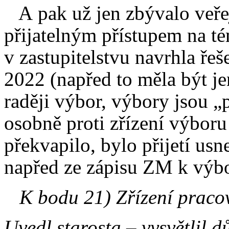
A pak už jen zbývalo veře
přijatelným přístupem na t
v zastupitelstvu navrhla ře
2022 (napřed to měla být j
raději výbor, výbory jsou „
osobně proti zřízení výbor
překvapilo, bylo přijetí u
napřed ze zápisu ZM k výbo
K bodu 21) Zřízení pracov
Uvedl starosta – vysvětlil 