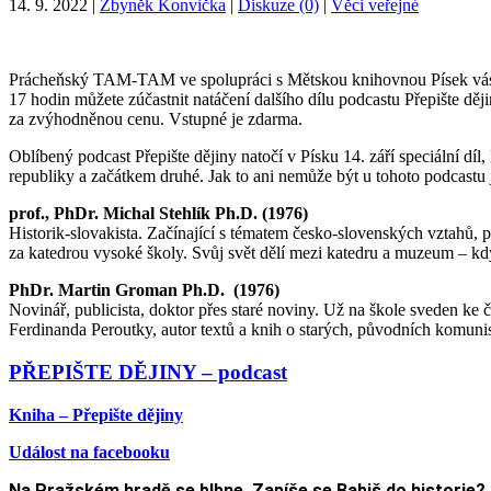
14. 9. 2022
|
Zbyněk Konvička
|
Diskuze (0)
|
Věci veřejné
Prácheňský TAM-TAM ve spolupráci s Mětskou knihovnou Písek vás z
17 hodin můžete zúčastnit natáčení dalšího dílu podcastu Přepište dě
za zvýhodněnou cenu. Vstupné je zdarma.
Oblíbený podcast Přepište dějiny natočí v Písku 14. září speciální 
republiky a začátkem druhé. Jak to ani nemůže být u tohoto podcastu j
prof., PhDr. Michal Stehlík Ph.D. (1976)
Historik-slovakista. Začínající s tématem česko-slovenských vztahů,
za katedrou vysoké školy. Svůj svět dělí mezi katedru a muzeum – kdy
PhDr. Martin Groman Ph.D. (1976)
Novinář, publicista, doktor přes staré noviny. Už na škole sveden ke
Ferdinanda Peroutky, autor textů a knih o starých, původních komuni
PŘEPIŠTE DĚJINY – podcast
Kniha – Přepište dějiny
Událost na facebooku
Na Pražském hradě se blbne. Zapíše se Babiš do historie?