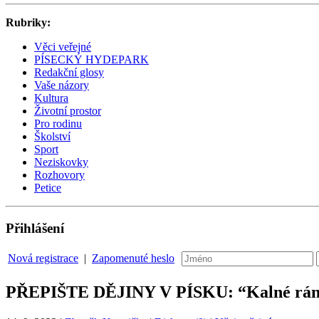
Rubriky:
Věci veřejné
PÍSECKÝ HYDEPARK
Redakční glosy
Vaše názory
Kultura
Životní prostor
Pro rodinu
Školství
Sport
Neziskovky
Rozhovory
Petice
Přihlášení
Nová registrace
|
Zapomenuté heslo
PŘEPIŠTE DĚJINY V PÍSKU: “Kalné ráno”