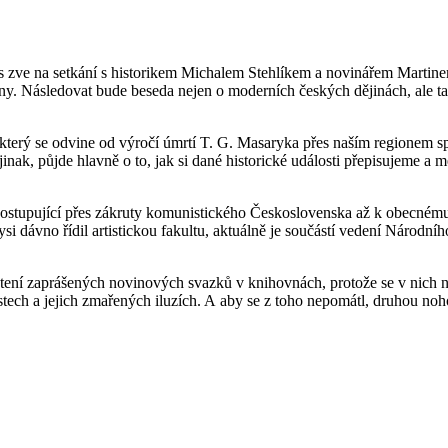
ve na setkání s historikem Michalem Stehlíkem a novinářem Martinem
jiny. Následovat bude beseda nejen o moderních českých dějinách, ale 
díl, který se odvine od výročí úmrtí T. G. Masaryka přes naším region
inak, půjde hlavně o to, jak si dané historické události přepisujeme a
 postupující přes zákruty komunistického Československa až k obecnému
si dávno řídil artistickou fakultu, aktuálně je součástí vedení Národ
 čtení zaprášených novinových svazků v knihovnách, protože se v nich n
stech a jejich zmařených iluzích. A aby se z toho nepomátl, druhou noh