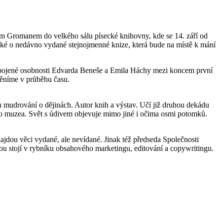
 Gromanem do velkého sálu písecké knihovny, kde se 14. září od
také o nedávno vydané stejnojmenné knize, která bude na místě k mání
em spojené osobnosti Edvarda Beneše a Emila Háchy mezi koncem první
 měníme v průběhu času.
 mudrování o dějinách. Autor knih a výstav. Učí již druhou dekádu
ního muzea. Svět s údivem objevuje mimo jiné i očima osmi potomků.
ajdou věci vydané, ale nevídané. Jinak též předseda Společnosti
ou stojí v rybníku obsahového marketingu, editování a copywritingu.