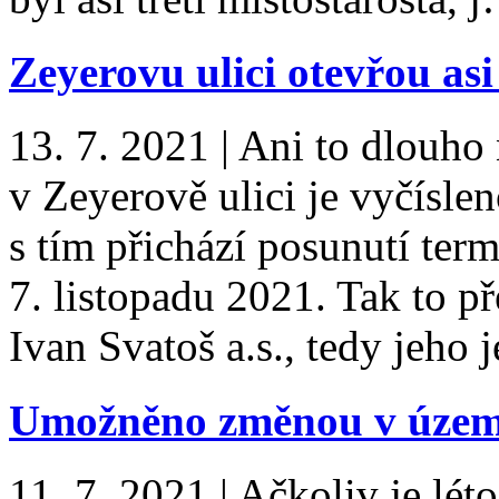
Zeyerovu ulici otevřou asi
13. 7. 2021
|
Ani to dlouho 
v Zeyerově ulici je vyčísl
s tím přichází posunutí ter
7. listopadu 2021. Tak to př
Ivan Svatoš a.s., tedy jeho
Umožněno změnou v územ
11. 7. 2021
|
Ačkoliv je léto