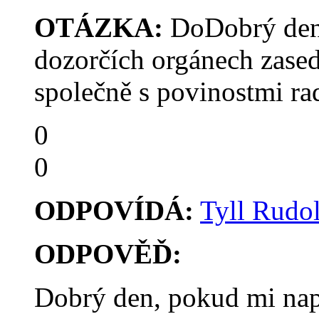
OTÁZKA:
DoDobrý den.C
dozorčích orgánech zasedá
společně s povinostmi ra
0
0
ODPOVÍDÁ:
Tyll Rudol
ODPOVĚĎ:
Dobrý den, pokud mi napí