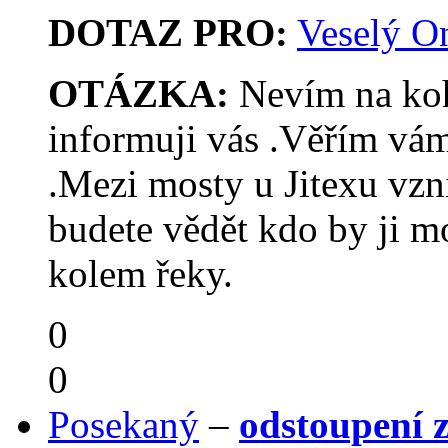
DOTAZ PRO:
Veselý O
OTÁZKA:
Nevím na koho
informuji vás .Věřím vám
.Mezi mosty u Jitexu vzni
budete vědět kdo by ji mo
kolem řeky.
0
0
Posekaný
–
odstoupení z