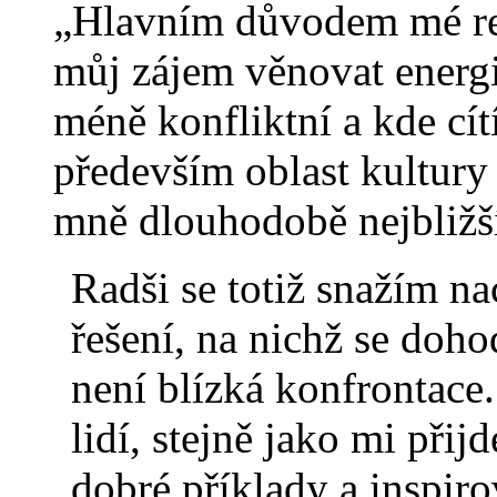
„Hlavním důvodem mé rez
můj zájem věnovat energii 
méně konfliktní a kde cít
především oblast kultury 
mně dlouhodobě nejbližš
Radši se totiž snažím n
řešení, na nichž se doh
není blízká konfrontace
lidí, stejně jako mi při
dobré příklady a inspirov