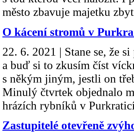
město zbavuje majetku zb
O kácení stromů v Purkra
22. 6. 2021
|
Stane se, že s
a buď si to zkusím číst víc
s někým jiným, jestli on tř
Minulý čtvrtek objednalo m
hrázích rybníků v Purkrati
Zastupitelé otevřeně zvýh