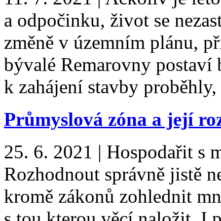
a odpočinku, život se nezast
změně v územním plánu, pří
bývalé Remarovny postaví 
k zahájení stavby proběhly
Průmyslová zóna a její roz
25. 6. 2021
|
Hospodařit s m
Rozhodnout správně jistě ne
kromě zákonů zohlednit mno
s tou kterou věcí naložit. I