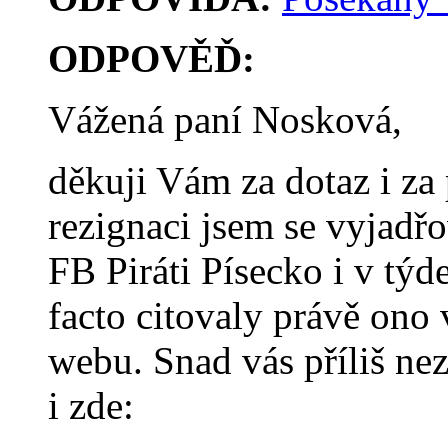
ODPOVĚĎ:
Vážená paní Nosková,
děkuji Vám za dotaz i za
rezignaci jsem se vyjadř
FB Piráti Písecko i v týd
facto citovaly právě ono 
webu. Snad vás příliš nez
i zde: