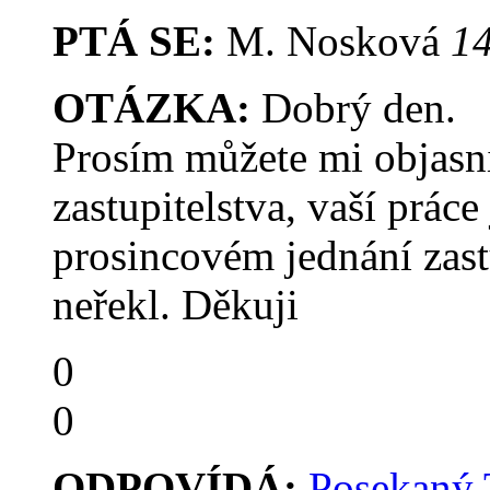
PTÁ SE:
M. Nosková
14
OTÁZKA:
Dobrý den.
Prosím můžete mi objasn
zastupitelstva, vaší práce
prosincovém jednání zast
neřekl. Děkuji
0
0
ODPOVÍDÁ:
Posekaný