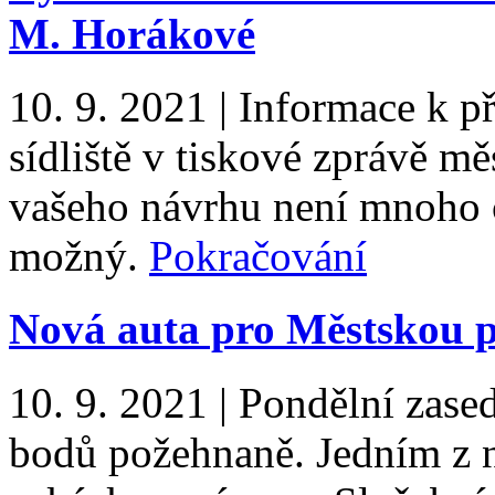
M. Horákové
10. 9. 2021
|
Informace k p
sídliště v tiskové zprávě mě
vašeho návrhu není mnoho č
možný.
Pokračování
Nová auta pro Městskou po
10. 9. 2021
|
Pondělní zase
bodů požehnaně. Jedním z n