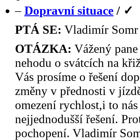
–
Dopravní situace
/
✓
PTÁ SE:
Vladimír Som
OTÁZKA:
Vážený pane 
nehodu o svátcích na křiž
Vás prosíme o řešení dop
změny v přednosti v jízd
omezení rychlost,i to nás
nejjednodušší řešení. Pro
pochopení. Vladimír Som