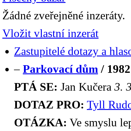
Žádné zveřejněné inzeráty.
Vložit vlastní inzerát
Zastupitelé dotazy a hlas
–
Parkovací dům
/
1982
PTÁ SE:
Jan Kučera
3. 
DOTAZ PRO:
Tyll Rudo
OTÁZKA:
Ve smyslu le