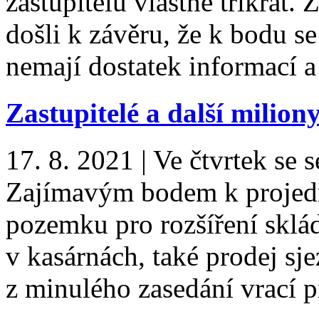
zastupitelů vlastně třikrát.
došli k závěru, že k bodu 
nemají dostatek informací 
Zastupitelé a další milion
17. 8. 2021
|
Ve čtvrtek se s
Zajímavým bodem k projedn
pozemku pro rozšíření sklá
v kasárnách, také prodej sj
z minulého zasedání vrací