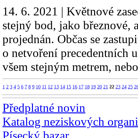
14. 6. 2021
|
Květnové zased
stejný bod, jako březnové, a
projednán. Občas se zastupi
o netvoření precedentních u
všem stejným metrem, neb
1
2
3
4
5
6
7
8
9
10
11
12
13
14
15
16
17
18
19
20
21
22
23
24
25
2
Předplatné novin
Katalog neziskových organi
Písecký bazar