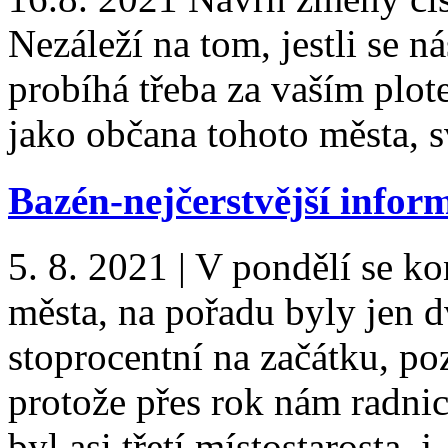
Nezáleží na tom, jestli se 
probíhá třeba za vaším plote
jako občana tohoto města,
Bazén-nejčerstvější infor
5. 8. 2021
|
V pondělí se k
města, na pořadu byly jen d
stoprocentní na začátku, pozd
protože přes rok nám radnice
byl asi třetí místostarosta,