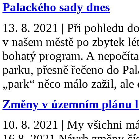
Palackého sady dnes
13. 8. 2021
|
Při pohledu d
v našem městě po zbytek lé
bohatý program. A nepočíta
parku, přesně řečeno do Pal
„park“ něco málo zažil, al
Změny v územním plánu lz
10. 8. 2021
|
My všichni m
16.8. 2021 Návrh změny čís