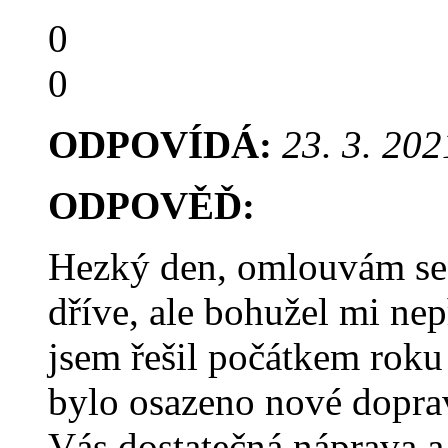
0
0
ODPOVÍDÁ:
23. 3. 202
ODPOVĚĎ:
Hezký den, omlouvám se,
dříve, ale bohužel mi nep
jsem řešil počátkem roku 
bylo osazeno nové doprav
Vás dostatečná náprava a