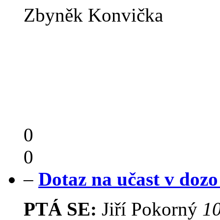
Zbyněk Konvička
0
0
–
Dotaz na učast v doz
PTÁ SE:
Jiří Pokorný
10