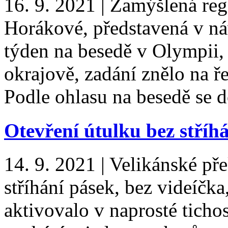
16. 9. 2021
|
Zamýšlená rege
Horákové, představená v ná
týden na besedě v Olympii, 
okrajově, zadání znělo na ře
Podle ohlasu na besedě s
Otevření útulku bez stříh
14. 9. 2021
|
Velikánské pře
stříhání pásek, bez videíčka
aktivovalo v naprosté tichos