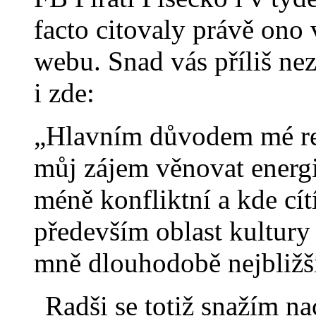
facto citovaly právě ono 
webu. Snad vás příliš nez
i zde:
„Hlavním důvodem mé rez
můj zájem věnovat energii 
méně konfliktní a kde cít
především oblast kultury 
mně dlouhodobě nejbližš
Radši se totiž snažím n