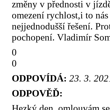
změny v přednosti v jízd
omezení rychlost,i to nás
nejjednodušší řešení. Pro
pochopení. Vladimír Som
0
0
ODPOVÍDÁ:
23. 3. 202
ODPOVĚĎ:
Hezký den, omlouvám se,