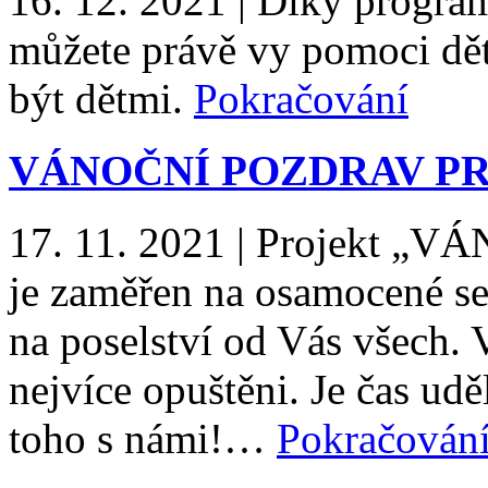
16. 12. 2021
|
Díky progra
můžete právě vy pomoci dět
být dětmi.
Pokračování
VÁNOČNÍ POZDRAV PR
17. 11. 2021
|
Projekt „V
je zaměřen na osamocené sen
na poselství od Vás všech. V
nejvíce opuštěni. Je čas udě
toho s námi!…
Pokračován