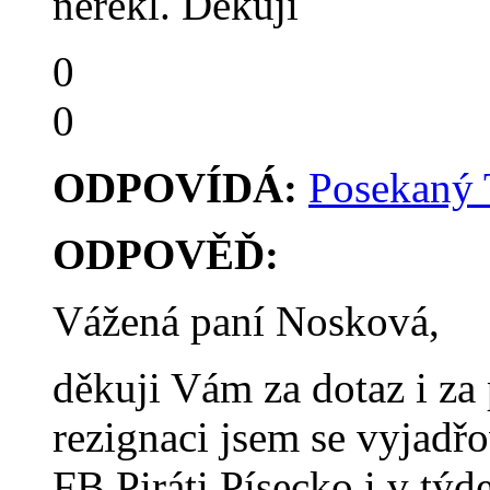
neřekl. Děkuji
0
0
ODPOVÍDÁ:
Posekaný
ODPOVĚĎ:
Vážená paní Nosková,
děkuji Vám za dotaz i za
rezignaci jsem se vyjadř
FB Piráti Písecko i v týd