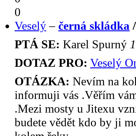
0
Veselý
–
černá skládka
PTÁ SE:
Karel Spurný
1
DOTAZ PRO:
Veselý O
OTÁZKA:
Nevím na koho
informuji vás .Věřím vám
.Mezi mosty u Jitexu vzni
budete vědět kdo by ji mo
kolem řeky.