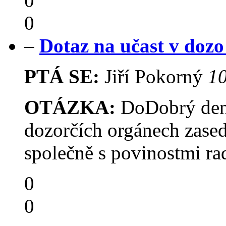
0
0
–
Dotaz na učast v doz
PTÁ SE:
Jiří Pokorný
10
OTÁZKA:
DoDobrý den.C
dozorčích orgánech zasedá
společně s povinostmi ra
0
0