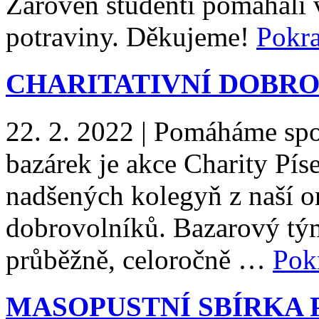
Zároveň studenti pomáhali 
potraviny. Děkujeme!
Pokr
CHARITATIVNÍ DOBR
22. 2. 2022
|
Pomáháme spol
bazárek je akce Charity Pís
nadšených kolegyň z naší or
dobrovolníků. Bazarový tým
průběžně, celoročně …
Pok
MASOPUSTNÍ SBÍRKA 