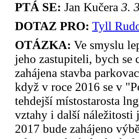
PTÁ SE:
Jan Kučera
3. 
DOTAZ PRO:
Tyll Rudo
OTÁZKA:
Ve smyslu le
jeho zastupiteli, bych se
zahájena stavba parkovac
když v roce 2016 se v "P
tehdejší místostarosta ln
vztahy i další náležitosti
2017 bude zahájeno výběr