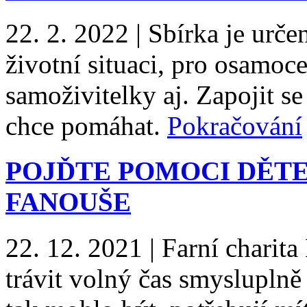
22. 2. 2022
|
Sbírka je urče
životní situaci, pro osamoc
samoživitelky aj. Zapojit s
chce pomáhat.
Pokračování
POJĎTE POMOCI DĚT
FANOUŠE
22. 12. 2021
|
Farní charita
trávit volný čas smyslupln