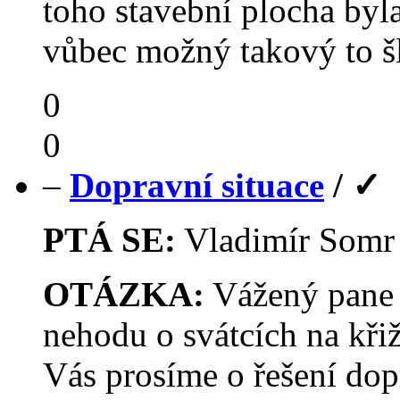
toho stavební plocha byla
vůbec možný takový to šl
0
0
–
Dopravní situace
/
✓
PTÁ SE:
Vladimír Som
OTÁZKA:
Vážený pane 
nehodu o svátcích na křiž
Vás prosíme o řešení dop