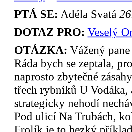
PTÁ SE:
Adéla Svatá
26
DOTAZ PRO:
Veselý O
OTÁZKA:
Vážený pane z
Ráda bych se zeptala, pro
naprosto zbytečné zásahy
třech rybníků U Vodáka, 
strategicky nehodí nechá
Pod ulicí Na Trubách, ko
Frolík je to hezký příkl