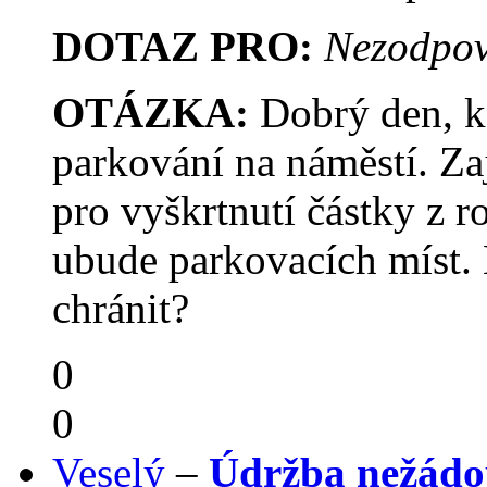
DOTAZ PRO:
Nezodpov
OTÁZKA:
Dobrý den, k
parkování na náměstí. Z
pro vyškrtnutí částky z r
ubude parkovacích míst. 
chránit?
0
0
Veselý
–
Údržba nežádo