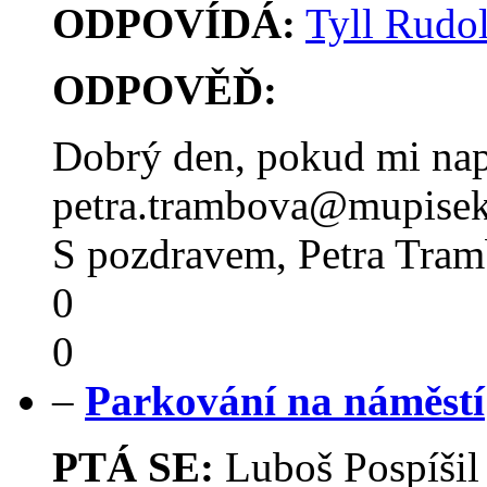
ODPOVÍDÁ:
Tyll Rudol
ODPOVĚĎ:
Dobrý den, pokud mi napí
petra.trambova@mupisek
S pozdravem, Petra Tra
0
0
–
Parkování na náměstí
PTÁ SE:
Luboš Pospíši