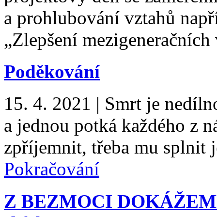
a prohlubování vztahů např
„Zlepšení mezigeneračních
Poděkování
15. 4. 2021
|
Smrt je nedíln
a jednou potká každého z ná
zpříjemnit, třeba mu splnit
Pokračování
Z BEZMOCI DOKÁŽEME