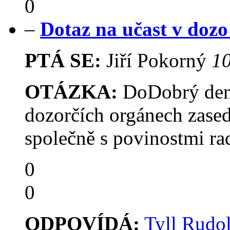
0
–
Dotaz na učast v doz
PTÁ SE:
Jiří Pokorný
10
OTÁZKA:
DoDobrý den.C
dozorčích orgánech zasedá
společně s povinostmi ra
0
0
ODPOVÍDÁ:
Tyll Rudol