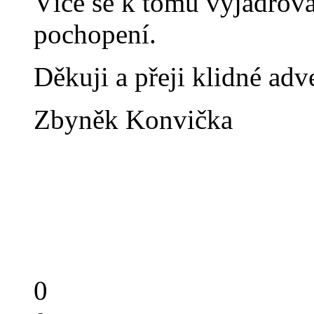
Více se k tomu vyjadřova
pochopení.
Děkuji a přeji klidné adv
Zbyněk Konvička
0