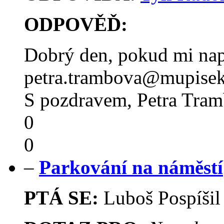
ODPOVĚĎ:
Dobrý den, pokud mi napí
petra.trambova@mupisek
S pozdravem, Petra Tra
0
0
–
Parkování na náměstí
PTÁ SE:
Luboš Pospíši