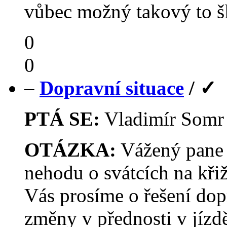
vůbec možný takový to šl
0
0
–
Dopravní situace
/
✓
PTÁ SE:
Vladimír Som
OTÁZKA:
Vážený pane 
nehodu o svátcích na křiž
Vás prosíme o řešení dop
změny v přednosti v jízd