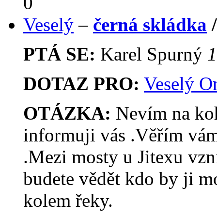
0
Veselý
–
černá skládka
PTÁ SE:
Karel Spurný
1
DOTAZ PRO:
Veselý O
OTÁZKA:
Nevím na koho
informuji vás .Věřím vám
.Mezi mosty u Jitexu vzni
budete vědět kdo by ji mo
kolem řeky.