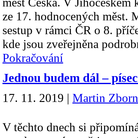
měst Česka. V Jihočeském kr
ze 17. hodnocených měst. 
sestup v rámci ČR o 8. příč
kde jsou zveřejněna podro
Pokračování
Jednou budem dál – píseck
17. 11. 2019
|
Martin Zborn
V těchto dnech si připomín