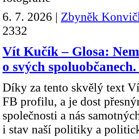
6. 7. 2026
|
Zbyněk Konvič
23
32
Vít Kučík – Glosa: Nemě
o svých spoluobčanech.
Díky za tento skvělý text V
FB profilu, a je dost přesn
společnosti a nás samotných
i stav naší politiky a politi