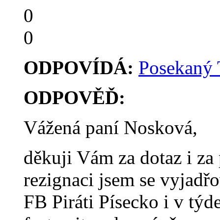
0
0
ODPOVÍDÁ:
Posekaný
ODPOVĚĎ:
Vážená paní Nosková,
děkuji Vám za dotaz i za
rezignaci jsem se vyjadř
FB Piráti Písecko i v týd