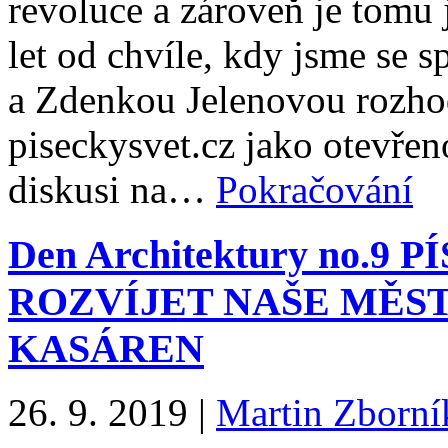
revoluce a zároveň je tomu 
let od chvíle, kdy jsme se
a Zdenkou Jelenovou rozhod
piseckysvet.cz jako otevře
diskusi na…
Pokračování
Den Architektury no.9
ROZVÍJET NAŠE MĚST
KASÁREN
26. 9. 2019
|
Martin Zborní