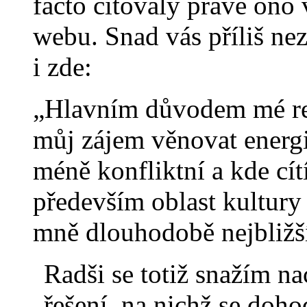
facto citovaly právě ono 
webu. Snad vás příliš nez
i zde:
„Hlavním důvodem mé rez
můj zájem věnovat energii 
méně konfliktní a kde cít
především oblast kultury 
mně dlouhodobě nejbližš
Radši se totiž snažím n
řešení, na nichž se doh