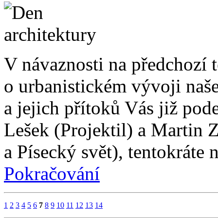
V návaznosti na předchozí 
o urbanistickém vývoji naš
a jejich přítoků Vás již pod
Lešek (Projektil) a Mart
a Písecký svět), tentokrát
Pokračování
1
2
3
4
5
6
7
8
9
10
11
12
13
14