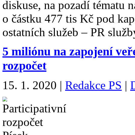
diskuse, na pozadí tématu 
o částku 477 tis Kč pod ka
ostatních služeb – PR služ
5 miliónu na zapojení veře
rozpočet
15. 1. 2020
|
Redakce PS
|