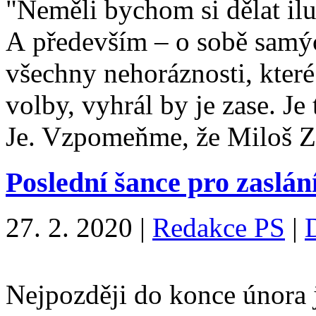
"Neměli bychom si dělat il
A především – o sobě samýc
všechny nehoráznosti, kter
volby, vyhrál by je zase. Je
Je. Vzpomeňme, že Miloš
Poslední šance pro zaslá
27. 2. 2020
|
Redakce PS
|
Nejpozději do konce února 