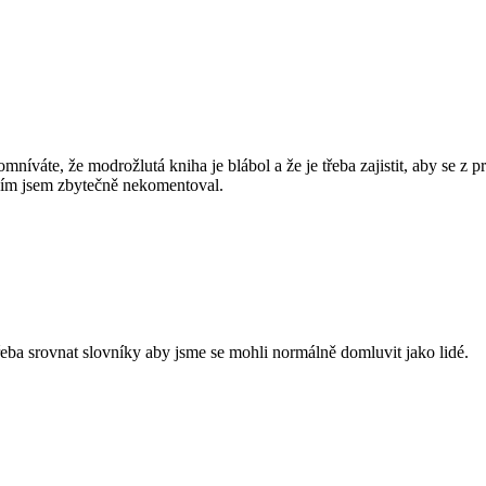
íváte, že modrožlutá kniha je blábol a že je třeba zajistit, aby se z pro
asím jsem zbytečně nekomentoval.
řeba srovnat slovníky aby jsme se mohli normálně domluvit jako lidé.