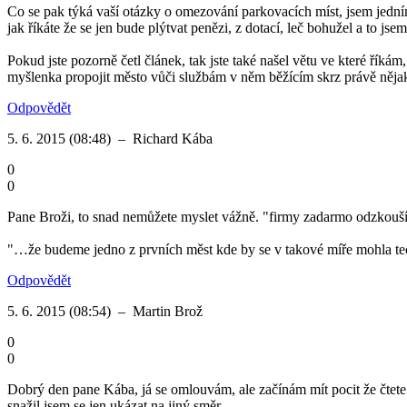
Co se pak týká vaší otázky o omezování parkovacích míst, jsem jedním
jak říkáte že se jen bude plýtvat penězi, z dotací, leč bohužel a to js
Pokud jste pozorně četl článek, tak jste také našel větu ve které řík
myšlenka propojit město vůči službám v něm běžícím skrz právě něja
Odpovědět
5. 6. 2015 (08:48)
–
Richard Kába
0
0
Pane Broži, to snad nemůžete myslet vážně. "firmy zadarmo odzkouší
"…že budeme jedno z prvních měst kde by se v takové míře mohla tech
Odpovědět
5. 6. 2015 (08:54)
–
Martin Brož
0
0
Dobrý den pane Kába, já se omlouvám, ale začínám mít pocit že čtete j
snažil jsem se jen ukázat na jiný směr.