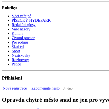
Rubriky:
Věci veřejné
PÍSECKÝ HYDEPARK
Redakční glosy
Vaše názory
Kultura
Životní prostor
Pro rodinu
Školství
Sport
Neziskovky
Rozhovory
Petice
Přihlášení
Nová registrace
|
Zapomenuté heslo
Opravdu chytré město snad né jen pro vyv