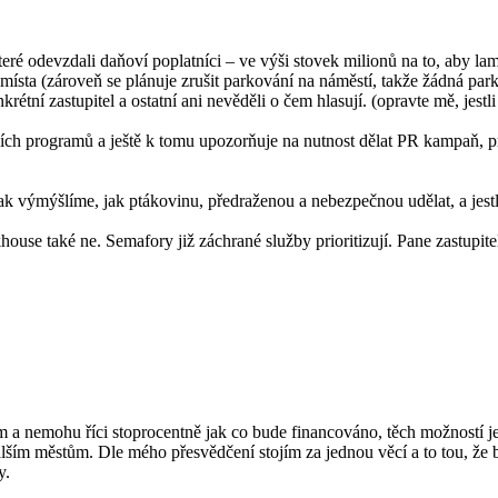
které odevzdali daňoví poplatníci – ve výši stovek milionů na to, aby l
sta (zároveň se plánuje zrušit parkování na náměstí, takže žádná park
tní zastupitel a ostatní ani nevěděli o čem hlasují. (opravte mě, jestli 
ch programů a ještě k tomu upozorňuje na nutnost dělat PR kampaň, pro
tak výmýšlíme, jak ptákovinu, předraženou a nebezpečnou udělat, a jest
ouse také ne. Semafory již záchrané služby prioritizují. Pane zastupite
 a nemohu říci stoprocentně jak co bude financováno, těch možností je 
dalším městům. Dle mého přesvědčení stojím za jednou věcí a to tou, ž
y.