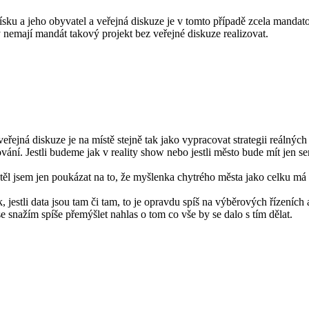
ku a jeho obyvatel a veřejná diskuze je v tomto případě zcela mandator
emají mandát takový projekt bez veřejné diskuze realizovat.
ejná diskuze je na místě stejně tak jako vypracovat strategii reálných
ncování. Jestli budeme jak v reality show nebo jestli město bude mít jen 
těl jsem jen poukázat na to, že myšlenka chytrého města jako celku má
, jestli data jsou tam či tam, to je opravdu spíš na výběrových řízení
se snažím spíše přemýšlet nahlas o tom co vše by se dalo s tím dělat.