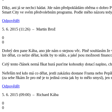
Díky, ani já se nechci hádat. Jde nám předpokládám oběma o dobro Pís
Smart City ve svém předvolebním programu. Podle mého názoru tedy n
Odpovědět
5. 6. 2015 (11:26)
–
Martin Brož
0
0
Dobrý den pane Kába, ano jde nám o stejnou věc. Plně souhlasím že veř
lze dělat, co nelze dělat, kolik by to stálo, a jaké jsou možnosti fina
Celý tento článek nemá říkat hurá pusťme kohoutky dotací naplno, ch
Neřeším ted kdo má co dělat, jestli zakázku dostane Franta nebo Pepík
(za sebe říkám že pro mě je to jediná cesta jak by to mělo smysl), jen 
Odpovědět
5. 6. 2015 (09:00)
–
Richard Kába
0
0