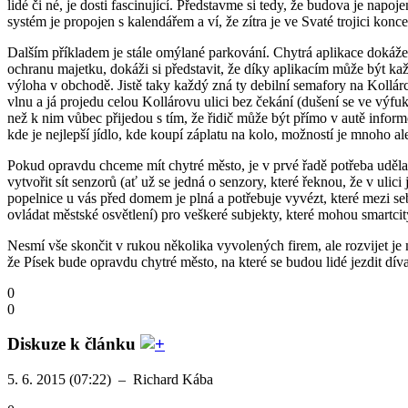
lidé či né, je dosti fascinující. Představme si tedy, že budova je nap
systém je propojen s kalendářem a ví, že zítra je ve Svaté trojici konce
Dalším příkladem je stále omýlané parkování. Chytrá aplikace dokáže zj
ochranu majetku, dokáži si představit, že díky aplikacím může být kaž
výloha v obchodě. Jistě taky každý zná ty debilní semafory na Kollárce
vlnu a já projedu celou Kollárovu ulici bez čekání (dušení se ve výf
než k nim vůbec přijedou s tím, že řidič může být přímo v autě inform
kde je nejlepší jídlo, kde koupí záplatu na kolo, možností je mnoho al
Pokud opravdu chceme mít chytré město, je v prvé řadě potřeba uděla
vytvořit sít senzorů (ať už se jedná o senzory, které řeknou, že v uli
popelnice u vás před domem je plná a potřebuje vyvézt, které mezi se
ovládat městské osvětlení) pro veškeré subjekty, které mohou smartci
Nesmí vše skončit v rukou několika vyvolených firem, ale rozvijet je
že Písek bude opravdu chytré město, na které se budou lidé jezdit díva
0
0
Diskuze k článku
5. 6. 2015 (07:22)
–
Richard Kába