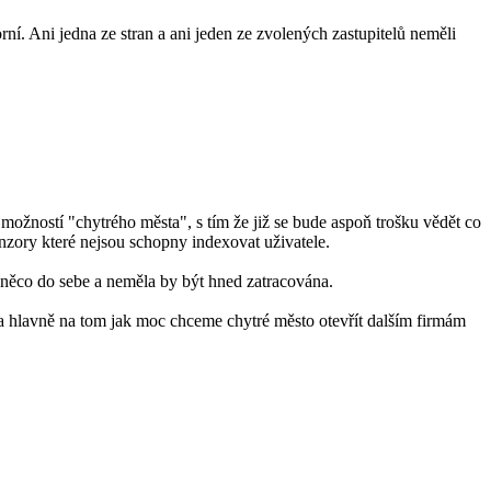
ní. Ani jedna ze stran a ani jeden ze zvolených zastupitelů neměli
 možností "chytrého města", s tím že již se bude aspoň trošku vědět co
senzory které nejsou schopny indexovat uživatele.
 něco do sebe a neměla by být hned zatracována.
ch a hlavně na tom jak moc chceme chytré město otevřít dalším firmám