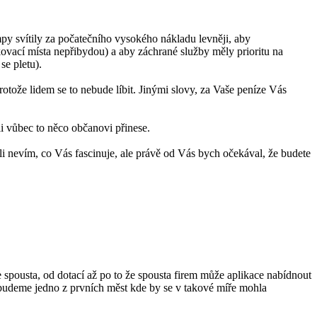
ampy svítily za počatečního vysokého nákladu levněji, aby
ovací místa nepřibydou) a aby záchrané služby měly prioritu na
se pletu).
tože lidem se to nebude líbit. Jinými slovy, za Vaše peníze Vás
li vůbec to něco občanovi přinese.
li nevím, co Vás fascinuje, ale právě od Vás bych očekával, že budete
spousta, od dotací až po to že spousta firem může aplikace nabídnout
e budeme jedno z prvních měst kde by se v takové míře mohla