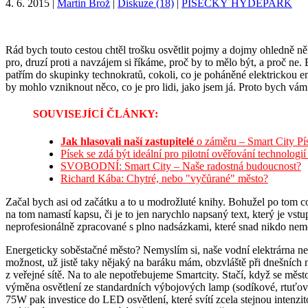
4. 6. 2015
|
Martin Brož
|
Diskuze (18)
|
PÍSECKÝ HYDEPARK
Rád bych touto cestou chtěl trošku osvětlit pojmy a dojmy ohledně něk
pro, druzí proti a navzájem si říkáme, proč by to mělo být, a proč ne. 
patřím do skupinky technokratů, cokoli, co je poháněné elektrickou en
by mohlo vzniknout něco, co je pro lidi, jako jsem já. Proto bych vám 
SOUVISEJÍCÍ ČLÁNKY:
Jak hlasovali naší zastupitelé
o záměru – Smart City Pí
Písek se zdá být ideální pro pilotní ověřování technologi
SVOBODNÍ: Smart City – Naše radostná budoucnost?
Richard Kába: Chytré, nebo "vyčůrané" město?
Začal bych asi od začátku a to u modrožluté knihy. Bohužel po tom co 
na tom namastí kapsu, či je to jen narychlo napsaný text, který je vs
neprofesionálně zpracované s plno nadsázkami, které snad nikdo nem
Energeticky soběstačné město? Nemyslím si, naše vodní elektrárna ne
možnost, už jistě taky nějaký na baráku mám, obzvláště při dnešních n
z veřejné sítě. Na to ale nepotřebujeme Smartcity. Stačí, když se město
výměna osvětlení ze standardních výbojových lamp (sodíkové, rtuťo
75W pak investice do LED osvětlení, které svítí zcela stejnou intenzi