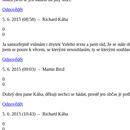
Odpovědět
5. 6. 2015 (08:58)
–
Richard Kába
0
0
Ja samozřejmě vnímám i zbytek Vašeho textu a jsem rád, že se stále domn
jsem se pouze k věcem, se kterými nesouhlasím, ty se kterými souhl
Odpovědět
5. 6. 2015 (09:03)
–
Martin Brož
0
0
Dobrý den pane Kába, děkuji nechci se hádat, prostě jen občas je pot
Odpovědět
5. 6. 2015 (10:43)
–
Richard Kába
0
0