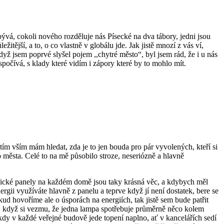
bývá, cokoli nového rozděluje nás Písecké na dva tábory, jedni jsou
tější, a to, o co vlastně v globálu jde. Jak jistě mnozí z vás ví,
dyž jsem poprvé slyšel pojem ,,chytré město“, byl jsem rád, že i u nás
spočívá, s klady které vidím i zápory které by to mohlo mít.
 tím vším mám hledat, zda je to jen bouda pro pár vyvolených, kteří si
o města. Celé to na mě působilo stroze, neseriózně a hlavně
taické panely na každém domě jsou taky krásná věc, a kdybych měl
gii využíváte hlavně z panelu a teprve když jí není dostatek, bere se
okud hovoříme ale o úsporách na energiích, tak jistě sem bude patřit
, když si vezmu, že jedna lampa spotřebuje průměrně něco kolem
 kdy v každé veřejné budově jede topení naplno, ať v kancelářích sedí