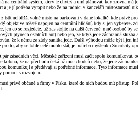
ojená na centrální systém, který je chytrý a umí plánovat, kdy zrovna má
rt a je jí potřeba vytopit nebo že na radnici v kanceláři místostarostů ni
istit nejbližší volné místo na parkování v dané lokalitě, kde právě proj
dý objekt ve městě napojen na centrální hlídání, kdy si jen vyberete, z
, jen co se rozjedete, už zas stojíte na další červené, mně osobně by s
ukových plynech ostatních aut) nebo jen, že když jede záchranná služba
ován, že k němu za zády sanitka jede. Další výhodou může být i jen inf
e pro to, aby se tohle celé mohlo stát, je potřeba myšlenku Smartcity o
t pár zásadních věcí. Městské zařízení musí začít spolu komunikovat, o
ci je kolona, že na přechodu čeká už moc chodců nebo, že jede záchranka
bou komunikují a předávají si potřebné informace. Tyto informace musí 
ty pomoci s rozvojem.
 musí právě občané a firmy v Písku, které do nich budou mít přístup. P
t.