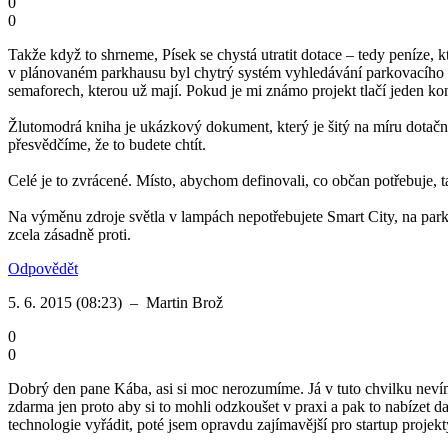
0
0
Takže když to shrneme, Písek se chystá utratit dotace – tedy peníze, 
v plánovaném parkhausu byl chytrý systém vyhledávání parkovacího mí
semaforech, kterou už mají. Pokud je mi známo projekt tlačí jeden konkré
Žlutomodrá kniha je ukázkový dokument, který je šitý na míru dotační
přesvědčíme, že to budete chtít.
Celé je to zvrácené. Místo, abychom definovali, co občan potřebuje, 
Na výměnu zdroje světla v lampách nepotřebujete Smart City, na parkh
zcela zásadně proti.
Odpovědět
5. 6. 2015 (08:23)
–
Martin Brož
0
0
Dobrý den pane Kába, asi si moc nerozumíme. Já v tuto chvilku nevím
zdarma jen proto aby si to mohli odzkoušet v praxi a pak to nabízet 
technologie vyřádit, poté jsem opravdu zajímavější pro startup projekt