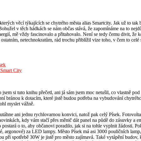
terých věcí týkajících se chytrého města alias Smartcity. Jak už to tak 
Bohužel v těch hádkách se nám občas stává, že zapomínáme na to nejdůleži
ergií, mě vždy fascinovalo a přitahovalo. Není se tedy čemu divit, že k
ostatním, netechnokratům, rád trochu přiblížil vize toho, v čem to celé 
sek
í Smart City
jsem si tuto knihu přečetl, ani já sám jsem moc netušil, co vlastně pod
tupní bránou k dotacím, které jistě budou potřeba na vybudování chytréh
ohl myslet vážně.
utáhne ani jednu rychlovarnou konvici, natož pak celý Písek. Fotovol
ovinkách, kdy vám stačí přes měnič dát panel na půdě do zásuvky a ener
 postará o to, aby občanovi poradilo, jak si na tohle vyplnit žádosti. P
vé, argonové) za LED lampy. Město Písek má asi 3000 pouličních lamp
tou při spotřebě 30W je jistě pro město zajímavá. Také vytápění budov,