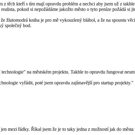
 z těch kteří s tím mají opravdu problém a nechci aby jsem už z takhle
em realista, pokud si nepožádáme jakožto město o tyto peníze požádá si j
ám, že žlutomodrá kniha je pro mě vykouzlený blábol, a že na spoustu věc
ký společný bod.
 technologie" na městském projektu. Takhle to opravdu fungovat nesmí
nologie vyřádit, poté jsem opravdu zajímavější pro startup projekty.
en mezi řádky. Říkal jsem že je to taky jedna z možností jak do města t