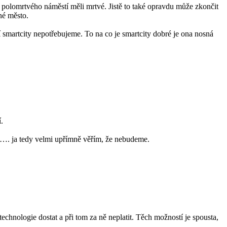
 polomrtvého náměstí měli mrtvé. Jistě to také opravdu může zkončit
iné město.
í smartcity nepotřebujeme. To na co je smartcity dobré je ona nosná
.
" …. ja tedy velmi upřímně věřím, že nebudeme.
echnologie dostat a při tom za ně neplatit. Těch možností je spousta,