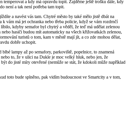
 jen temperovat a kdy má opravdu topit. Zajděme ještě trošku dále, kdy
kdo není a tak není potřeba tam topit.
íždíte a navést vás tam. Chytré město by také mělo jistě dbát na
da k vám má jet ochranka nebo třeba policie, když se vám rozdrnčí
e líbilo, kdyby semafor byl chytrý a věděl, že teď má udělat zelenou
 a nebo hasiči budou mít automaticky na všech křižovatkách zelenou,
ormování turistů o tom, kam v městě mají jít, a co zde mohou dělat,
pravdu dobře uchopit.
d blbé lampy až po semafory, parkoviště, popelnice, to znamená
 nebo to, že v ulici na Dukle je moc velký hluk, nebo jen, že
být do jisté míry otevřené (nemůže se stát, že kdokoli může například
okud toto bude splněno, pak vidím budoucnost ve Smartcity a v tom,