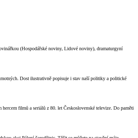
ovinářkou (Hospodářské noviny, Lidové noviny), dramaturgyní
otných. Dost ilustrativně popisuje i stav naší politiky a politické
rcem filmů a seriálů z 80. let Československé televize. Do paměti
skou akci Pálení čarodějnic. Těšit se můžete na stavění máje,