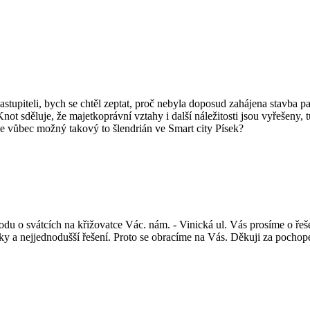
tupiteli, bych se chtěl zeptat, proč nebyla doposud zahájena stavba p
Knot sděluje, že majetkoprávní vztahy i další náležitosti jsou vyřešeny
Je vůbec možný takový to šlendrián ve Smart city Písek?
 o svátcích na křižovatce Vác. nám. - Vinická ul. Vás prosíme o řešen
aiky a nejjednodušší řešení. Proto se obracíme na Vás. Děkuji za poch