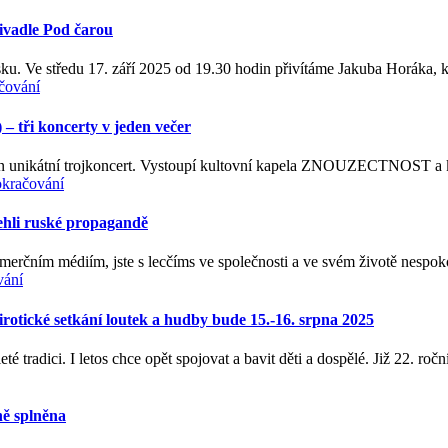
ivadle Pod čarou
ku. Ve středu 17. září 2025 od 19.30 hodin přivítáme Jakuba Horáka, k
čování
tři koncerty v jeden večer
din unikátní trojkoncert. Vystoupí kultovní kapela ZNOUZECTNOST a k
kračování
lehli ruské propagandě
erčním médiím, jste s lecčíms ve společnosti a ve svém životě nespokojen
vání
 setkání loutek a hudby bude 15.-16. srpna 2025
eté tradici. I letos chce opět spojovat a bavit děti a dospělé. Již 22. r
ě splněna