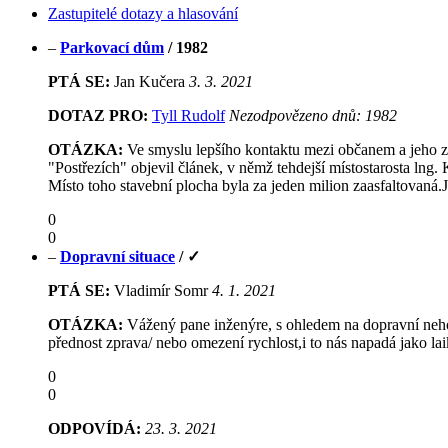
Zastupitelé dotazy a hlasování
–
Parkovací dům
/
1982
PTÁ SE:
Jan Kučera
3. 3. 2021
DOTAZ PRO:
Tyll Rudolf
Nezodpovězeno dnů: 1982
OTÁZKA:
Ve smyslu lepšího kontaktu mezi občanem a jeho zas
"Postřezích" objevil článek, v němž tehdejší místostarosta lng. 
Místo toho stavební plocha byla za jeden milion zaasfaltovaná.
0
0
–
Dopravní situace
/
✓
PTÁ SE:
Vladimír Somr
4. 1. 2021
OTÁZKA:
Vážený pane inženýre, s ohledem na dopravní nehodu
přednost zprava/ nebo omezení rychlost,i to nás napadá jako l
0
0
ODPOVÍDÁ:
23. 3. 2021