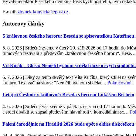
Bývalý redaktor Píseckého deníku a Píseckých postřehů, nyní reda
E-mail:
zbynek.konvicka@post.cz
Autorovy články
S královnou českého hororu: Beseda se spisovatelkou Kateřino
5. 8. 2026
|
Srdečně zveme v úterý 29. září 2026 od 17 hodin do Mě
filmových festivalů a především „královnou českého hororu“. Bese
Vít Kučík – Glosa: Neměli bychom si dělat iluze o svých spoluo
6. 7. 2026
|
Díky za tento skvělý text Víta Kučíka, který sdílel na svém
kultury. Text začíná slovy: "Neměli bychom si dělat…
Pokračování
Létající Čestmír v knihovně: Beseda s hercem Lukášem Bechem
4. 6. 2026
|
Srdečně vás zveme v pátek 5. června od 17 hodin do Měs
a srdcí diváků se zapsal především hlavní rolí v komediálním sc…
Po
Pálení čarodějnic na Hradišti 2026 bude opět s oldies diskotékou
24. 4. 2026
|
Osadní výbor Hradiště ve spolupráci s Hospůdkou Na Hřiš