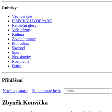
Rubriky:
Věci veřejné
PÍSECKÝ HYDEPARK
Redakční glosy
Vaše názory
Kultura
Životní prostor
Pro rodinu
Školství
Sport
Neziskovky
Rozhovory
Petice
Přihlášení
Nová registrace
|
Zapomenuté heslo
Zbyněk Konvička