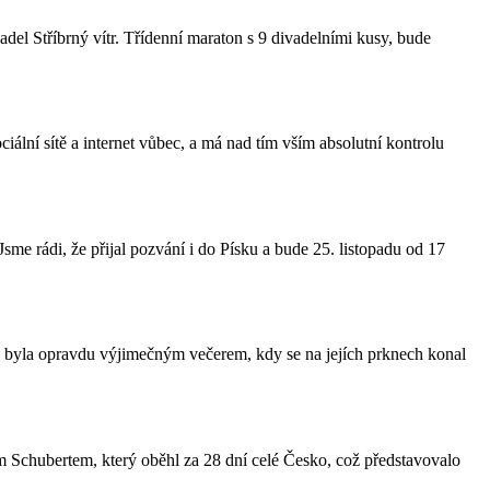
del Stříbrný vítr. Třídenní maraton s 9 divadelními kusy, bude
ální sítě a internet vůbec, a má nad tím vším absolutní kontrolu
me rádi, že přijal pozvání i do Písku a bude 25. listopadu od 17
5 byla opravdu výjimečným večerem, kdy se na jejích prknech konal
chubertem, který oběhl za 28 dní celé Česko, což představovalo