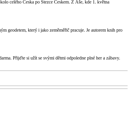
okolo celého Česka po Stezce Českem. Z Aše, kde 1. května
ým geodetem, který i jako zeměměřič pracuje. Je autorem knih pro
arma. Přijďte si užít se svými dětmi odpoledne plné her a zábavy.