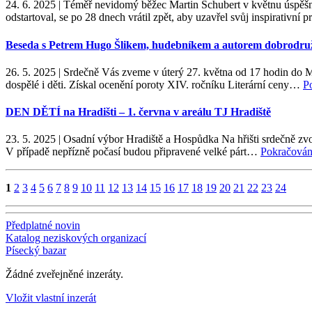
24. 6. 2025
|
Téměř nevidomý běžec Martin Schubert v květnu úspěšně
odstartoval, se po 28 dnech vrátil zpět, aby uzavřel svůj inspirativní
Beseda s Petrem Hugo Šlikem, hudebníkem a autorem dobrodr
26. 5. 2025
|
Srdečně Vás zveme v úterý 27. května od 17 hodin do M
dospělé i děti. Získal ocenění poroty XIV. ročníku Literární ceny…
P
DEN DĚTÍ na Hradišti – 1. června v areálu TJ Hradiště
23. 5. 2025
|
Osadní výbor Hradiště a Hospůdka Na hřišti srdečně zvou
V případě nepřízně počasí budou připravené velké párt…
Pokračován
1
2
3
4
5
6
7
8
9
10
11
12
13
14
15
16
17
18
19
20
21
22
23
24
Předplatné novin
Katalog neziskových organizací
Písecký bazar
Žádné zveřejněné inzeráty.
Vložit vlastní inzerát