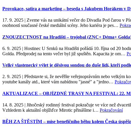
Provokace, satira a marketing – beseda s Jakubem Horákem v D
17. 9. 2025
|
Zveme vás na unikátní večer do Divadla Pod čarou v Pís
osobností současné české mediální scény. Jeho kariéra je pes…
Pokra
ZNOUZECTNOST na Hradišti – trojobal (ZNC+ Déma+ Golda) – 
6. 9. 2025
|
Hostinec U Srnků na Hradišti pořádá 10. října od 20 ho
Golda. Předprodej na tento večer byl již spuštěn. Kapacita je om…
Po
Velký vlastenecký výlet je děsivou sondou do duše lidí, kteří pod
2. 9. 2025
|
Představte si, že nevěříte veřejnoprávním nebo velkým kom
youtube kanály atd., které vám nabídnou "jasné" a "jedno…
Pokračo
AKTUALIZACE – OBJÍZDNÉ TRASY NA FESTIVAL: 22. Mirotické
14. 8. 2025
|
Jihočeský rodinný festival pokračuje ve více než dvacetil
Vzhledem k aktuální objížďce Mirotic přinášíme i…
Pokračování
BĚH ZA ŠTĚSTÍM – mise benefičního běhu kolem Česka úspěšn