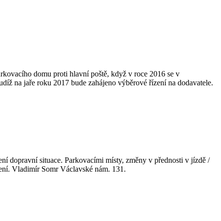
arkovacího domu proti hlavní poště, když v roce 2016 se v
, tudíž na jaře roku 2017 bude zahájeno výběrové řízení na dodavatele.
í dopravní situace. Parkovacími místy, změny v přednosti v jízdě /
opení. Vladimír Somr Václavské nám. 131.