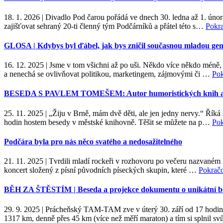
18. 1. 2026
|
Divadlo Pod čarou pořádá ve dnech 30. ledna až 1. února
zajišťovat sehraný 20-ti členný tým Podčárníků a přátel této s…
Pokr
GLOSA | Kdybys byl ďábel, jak bys zničil současnou mladou gen
16. 12. 2025
|
Jsme v tom všichni až po uši. Někdo více někdo méně, a
a nenechá se ovlivňovat politikou, marketingem, zájmovými či …
Pok
BESEDA S PAVLEM TOMEŠEM: Autor humoristických knih a st
25. 11. 2025
|
„Žiju v Brně, mám dvě děti, ale jen jedny nervy.“ Říká
hodin hostem besedy v městské knihovně. Těšit se můžete na p…
Pok
Podčára byla pro nás něco svatého a nedosažitelného
21. 11. 2025
|
Tvrdili mladí rockeři v rozhovoru po večeru nazvaném
koncert složený z písní původních píseckých skupin, které …
Pokrač
BĚH ZA ŠTĚSTÍM | Beseda a projekce dokumentu o unikátní bene
29. 9. 2025
|
Prácheňský TAM-TAM zve v úterý 30. září od 17 hodin 
1317 km, denně přes 45 km (více než měří maraton) a tím si splnil 