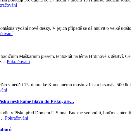
kračování
lásila vydání nové desky. V jejich případě se dá mluvit o velké událos
čování
m tradičním Maškarním plesem, tentokrát na téma Hrdinové z dětství. 
 se…
Pokračování
šlo v neděli 15. února ke Kamennému mostu v Písku bezmála 500 lidí, kte
vání
 nestrkáme hlavu do Písku, ale…
 hodin v Písku před Domem U Slona. Buďme svobodní, buďme autentičtí,
íl…
Pokračování
ouborů