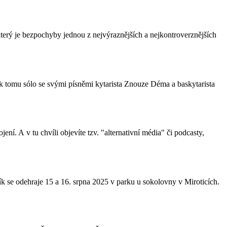
terý je bezpochyby jednou z nejvýraznějších a nejkontroverznějších
 tomu sólo se svými písněmi kytarista Znouze Déma a baskytarista
í. A v tu chvíli objevíte tzv. "alternativní média" či podcasty,
očník se odehraje 15 a 16. srpna 2025 v parku u sokolovny v Miroticích.