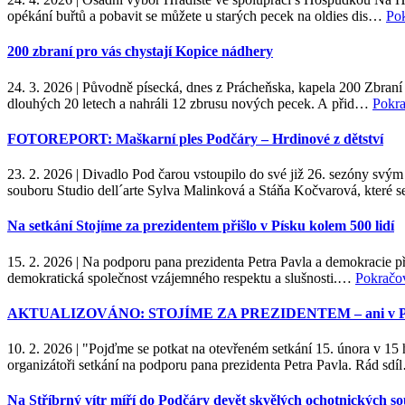
opékání buřtů a pobavit se můžete u starých pecek na oldies dis…
Po
200 zbraní pro vás chystají Kopice nádhery
24. 3. 2026
|
Původně písecká, dnes z Prácheňska, kapela 200 Zbraní oh
dlouhých 20 letech a nahráli 12 zbrusu nových pecek. A přid…
Pokra
FOTOREPORT: Maškarní ples Podčáry – Hrdinové z dětství
23. 2. 2026
|
Divadlo Pod čarou vstoupilo do své již 26. sezóny svý
souboru Studio dell´arte Sylva Malinková a Stáňa Kočvarová, které
Na setkání Stojíme za prezidentem přišlo v Písku kolem 500 lidí
15. 2. 2026
|
Na podporu pana prezidenta Petra Pavla a demokracie při
demokratická společnost vzájemného respektu a slušnosti.…
Pokračo
AKTUALIZOVÁNO: STOJÍME ZA PREZIDENTEM – ani v Písku
10. 2. 2026
|
"Pojďme se potkat na otevřeném setkání 15. února v 15
organizátoři setkání na podporu pana prezidenta Petra Pavla. Rád sd
Na Stříbrný vítr míří do Podčáry devět skvělých ochotnických s