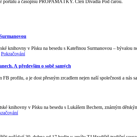
ktor portálu a časopisu PROPAMÁTKY. Člen Divadla Pod čarou.
u Surmanovou
stské knihovny v Písku na besedu s Kateřinou Surmanovou – bývalou n
…
Pokračování
bčanech. A především o sobě samých
 FB profilu, a je dost přesným zrcadlem nejen naší společnosti a nás sam
tské knihovny v Písku na besedu s Lukášem Bechem, známým dětským he
kračování
ti pořádají 30. dubna od 17 hodin v areálu TJ Hradiště tradiční soused