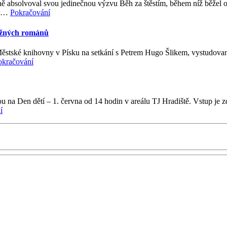
 absolvoval svou jedinečnou výzvu Běh za štěstím, během níž běžel 
 pr…
Pokračování
užných románů
ěstské knihovny v Písku na setkání s Petrem Hugo Šlikem, vystudovan
okračování
 na Den dětí – 1. června od 14 hodin v areálu TJ Hradiště. Vstup je zd
í