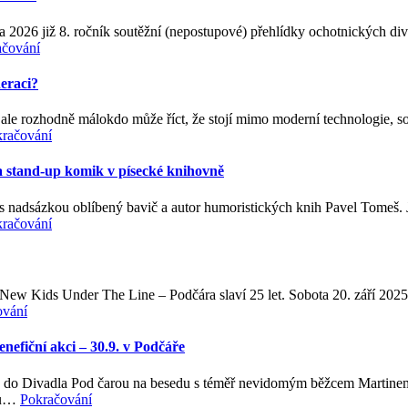
 2026 již 8. ročník soutěžní (nepostupové) přehlídky ochotnických diva
ačování
eraci?
le rozhodně málokdo může říct, že stojí mimo moderní technologie, soci
račování
and-up komik v písecké knihovně
 s nadsázkou oblíbený bavič a autor humoristických knih Pavel Tomeš. Js
račování
 New Kids Under The Line – Podčára slaví 25 let. Sobota 20. září 202
ování
fiční akci – 30.9. v Podčáře
do Divadla Pod čarou na besedu s téměř nevidomým běžcem Martinem S
svů…
Pokračování