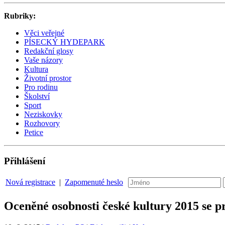
Rubriky:
Věci veřejné
PÍSECKÝ HYDEPARK
Redakční glosy
Vaše názory
Kultura
Životní prostor
Pro rodinu
Školství
Sport
Neziskovky
Rozhovory
Petice
Přihlášení
Nová registrace
|
Zapomenuté heslo
Oceněné osobnosti české kultury 2015 se pr