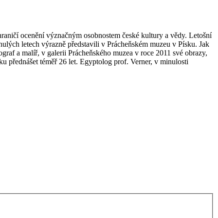
ahraničí ocenění význačným osobnostem české kultury a vědy. Letošní
minulých letech výrazně představili v Prácheňském muzeu v Písku. Jak
graf a malíř, v galerii Prácheňského muzea v roce 2011 své obrazy,
ku přednášet téměř 26 let. Egyptolog prof. Verner, v minulosti