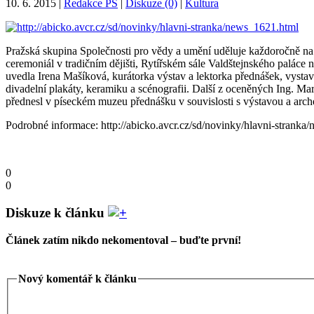
10. 6. 2015
|
Redakce PS
|
Diskuze (0)
|
Kultura
Pražská skupina Společnosti pro vědy a umění uděluje každoročně na 
ceremoniál v tradičním dějišti, Rytířském sále Valdštejnského paláce
uvedla Irena Mašíková, kurátorka výstav a lektorka přednášek, vysta
divadelní plakáty, keramiku a scénografii. Další z oceněných Ing. Mar
přednesl v píseckém muzeu přednášku v souvislosti s výstavou a ar
Podrobné informace: http://abicko.avcr.cz/sd/novinky/hlavni-stranka
0
0
Diskuze k článku
Článek zatím nikdo nekomentoval – buďte první!
Nový komentář k článku