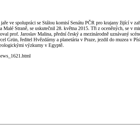
jaře ve spolupráci se Stálou komisí Senátu PČR pro krajany žijící v z
 na Malé Straně, se uskutečnil 28. května 2015. Tři z oceněných, se v 
voval prof. Jaroslav Malina, přední český a mezinárodně uznávaný scéno
cel Grün, ředitel Hvězdárny a planetária v Praze, jezdil do muzea v Pís
cheologickými výzkumy v Egyptě.
/news_1621.html