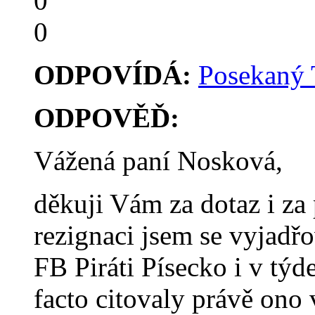
0
0
ODPOVÍDÁ:
Posekaný
ODPOVĚĎ:
Vážená paní Nosková,
děkuji Vám za dotaz i za
rezignaci jsem se vyjadř
FB Piráti Písecko i v týd
facto citovaly právě ono 