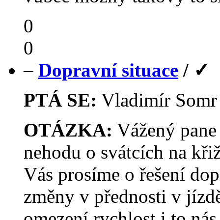
0
0
–
Dopravní situace
/
✓
PTÁ SE:
Vladimír Som
OTÁZKA:
Vážený pane 
nehodu o svátcích na křiž
Vás prosíme o řešení dop
změny v přednosti v jízd
omezení rychlost,i to nás