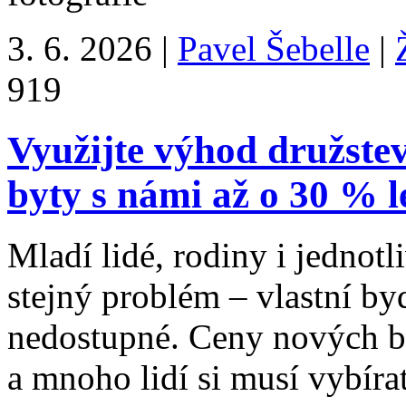
3. 6. 2026
|
Pavel Šebelle
|
9
19
Využijte výhod družste
byty s námi až o 30 % l
Mladí lidé, rodiny i jednotli
stejný problém – vlastní by
nedostupné. Ceny nových by
a mnoho lidí si musí vybír