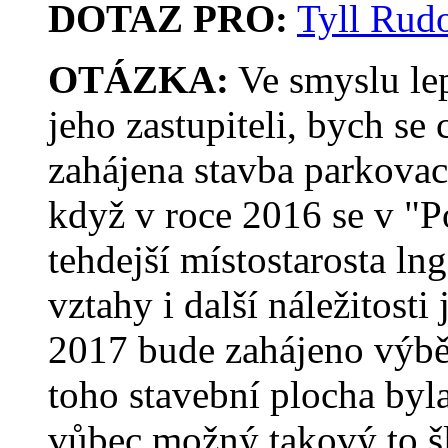
DOTAZ PRO:
Tyll Rudo
OTÁZKA:
Ve smyslu le
jeho zastupiteli, bych se
zahájena stavba parkovac
když v roce 2016 se v "P
tehdejší místostarosta ln
vztahy i další náležitosti
2017 bude zahájeno výběr
toho stavební plocha byla
vůbec možný takový to šl