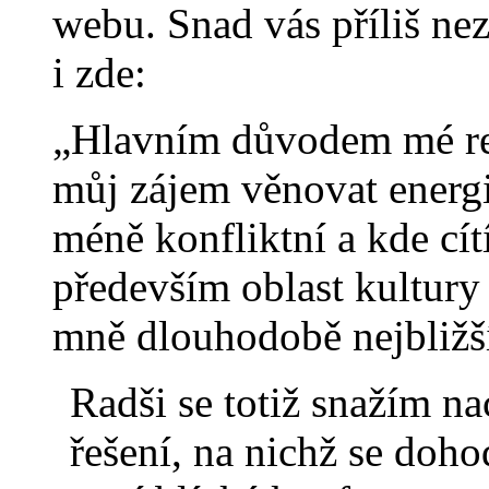
webu. Snad vás příliš nez
i zde:
„Hlavním důvodem mé rez
můj zájem věnovat energii 
méně konfliktní a kde cít
především oblast kultury 
mně dlouhodobě nejbližš
Radši se totiž snažím n
řešení, na nichž se doh