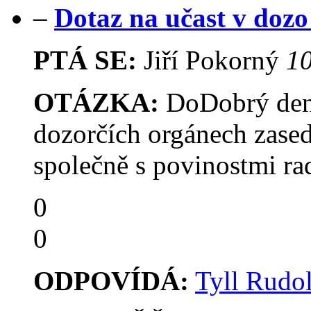
–
Dotaz na učast v doz
PTÁ SE:
Jiří Pokorný
10
OTÁZKA:
DoDobrý den.C
dozorčích orgánech zasedá
společně s povinostmi ra
0
0
ODPOVÍDÁ:
Tyll Rudol