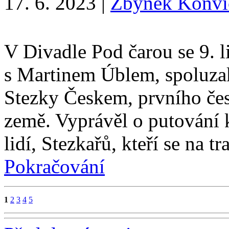
17. 6. 2023
|
Zbyněk Konvi
V Divadle Pod čarou se 9. l
s Martinem Úblem, spoluza
Stezky Českem, prvního čes
země. Vyprávěl o putování k
lidí, Stezkařů, kteří se na 
Pokračování
1
2
3
4
5