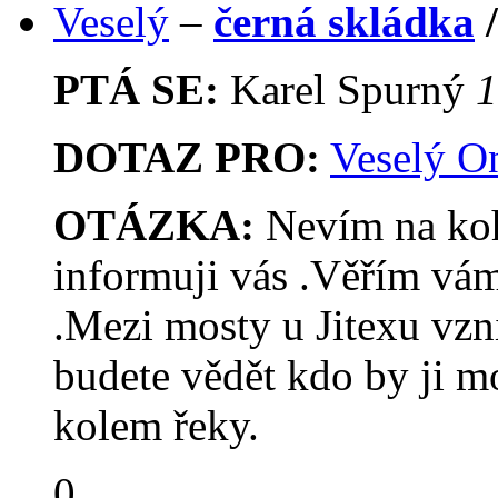
Veselý
–
černá skládka
PTÁ SE:
Karel Spurný
1
DOTAZ PRO:
Veselý O
OTÁZKA:
Nevím na koho
informuji vás .Věřím vám
.Mezi mosty u Jitexu vzni
budete vědět kdo by ji mo
kolem řeky.
0