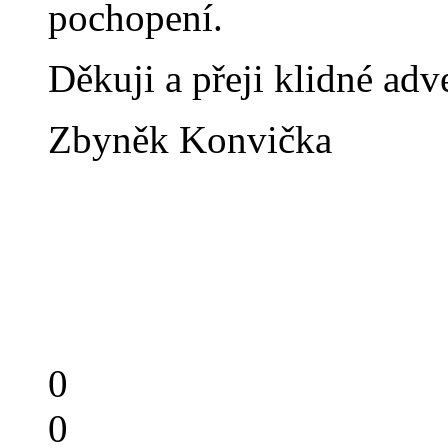
pochopení.
Děkuji a přeji klidné adv
Zbyněk Konvička
0
0