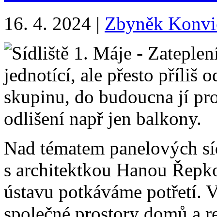
16. 4. 2024
|
Zbyněk Konvi
Nad tématem panelových sídl
s architektkou Hanou Řep
ústavu potkáváme potřetí. V 
společné prostory domů a reg