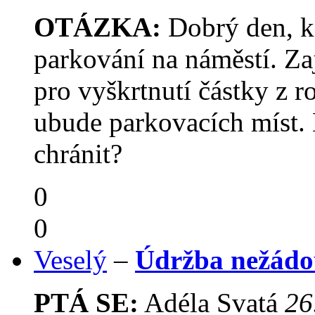
OTÁZKA:
Dobrý den, k
parkování na náměstí. Z
pro vyškrtnutí částky z r
ubude parkovacích míst. 
chránit?
0
0
Veselý
–
Údržba nežádo
PTÁ SE:
Adéla Svatá
26