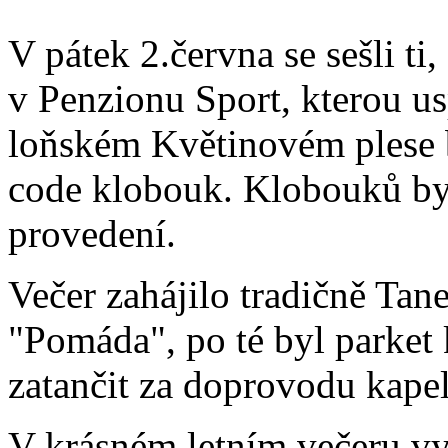
V pátek 2.června se sešli ti,
v Penzionu Sport, kterou us
loňském Květinovém plese b
code klobouk. Klobouků by
provedení.
Večer zahájilo tradičně Tan
"Pomáda", po té byl parket 
zatančit za doprovodu kape
V krásném letním večeru vyu