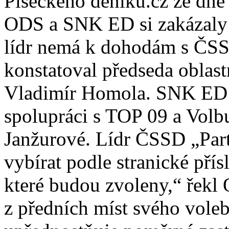
Píseckého deníku.cz ze dne
ODS a SNK ED si zakázaly 
lídr nemá k dohodám s ČSS
konstatoval předseda oblas
Vladimír Homola. SNK ED vy
spolupráci s TOP 09 a Volb
Janžurové. Lídr ČSSD „Par
vybírat podle stranické přís
které budou zvoleny,“ řek
z předních míst svého vole