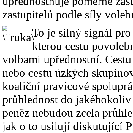
upřednostňuje poměrné zast
zastupitelů podle síly vole
To je silný signál pr
kterou cestu povoleb
volbami upřednostní. Cestu
nebo cestu úzkých skupino
koaliční pravicové spolupr
průhlednost do jakéhokoli
peněz nebudou zcela průhle
jak o to usilují diskutující 