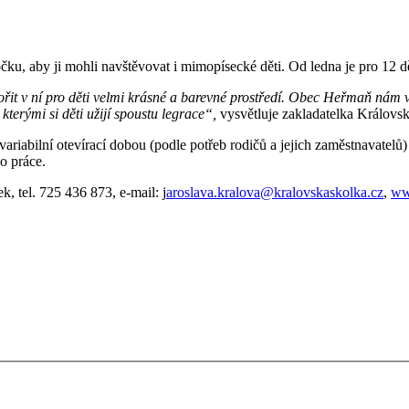
 ji mohli navštěvovat i mimopísecké děti. Od ledna je pro 12 dětí 
ořit v ní pro děti velmi krásné a barevné prostředí. Obec Heřmaň nám v
 kterými si děti užijí spoustu legrace“,
vysvětluje zakladatelka Královsk
ariabilní otevírací dobou (podle potřeb rodičů a jejich zaměstnavatelů)
o práce.
 tel. 725 436 873, e-mail: j
aroslava.kralova@kralovskaskolka.cz
,
ww