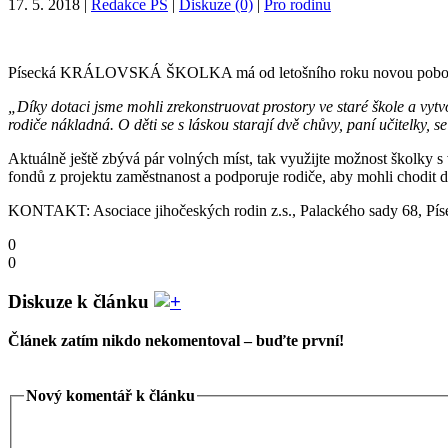
17. 5. 2018
|
Redakce PS
|
Diskuze (0)
|
Pro rodinu
Písecká KRÁLOVSKÁ ŠKOLKA má od letošního roku novou pobočku, aby
„Díky dotaci jsme mohli zrekonstruovat prostory ve staré škole a vytv
rodiče nákladná. O děti se s láskou starají dvě chůvy, paní učitelky, se
Aktuálně ještě zbývá pár volných míst, tak využijte možnost školky s v
fondů z projektu zaměstnanost a podporuje rodiče, aby mohli chodit d
KONTAKT: Asociace jihočeských rodin z.s., Palackého sady 68, Písek,
0
0
Diskuze k článku
Článek zatím nikdo nekomentoval – buďte první!
Nový komentář k článku