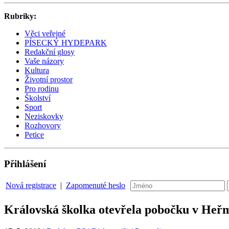
Rubriky:
Věci veřejné
PÍSECKÝ HYDEPARK
Redakční glosy
Vaše názory
Kultura
Životní prostor
Pro rodinu
Školství
Sport
Neziskovky
Rozhovory
Petice
Přihlášení
Nová registrace
|
Zapomenuté heslo
Královská školka otevřela pobočku v Heř