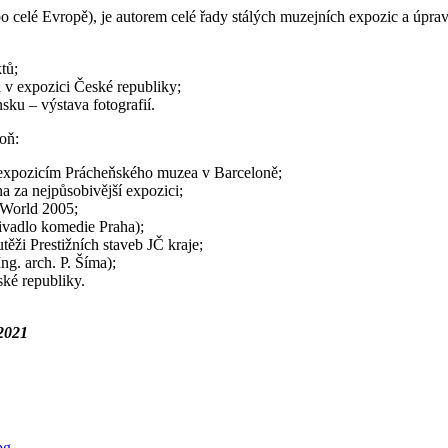
 celé Evropě), je autorem celé řady stálých muzejních expozic a úprav 
tů;
a v expozici České republiky;
sku – výstava fotografií.
oň:
zicím Prácheňského muzea v Barceloně;
za nejpůsobivější expozici;
 World 2005;
Divadlo komedie Praha);
i Prestižních staveb JČ kraje;
ng. arch. P. Šíma);
ké republiky.
/2021