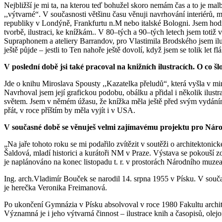
Nejbližší je mi ta, na kterou teď bohužel skoro nemám čas a to je mal
,,výtvarné“. V současnosti většinu času věnuji navrhování interiérů, m
republiky v Londýně, Frankfurtu n.M nebo italské Bologni. Jsem hodně
tvorbě, ilustraci, ke knížkám.. V 80–tých a 90–tých letech jsem toti
Supraphonem a ateliery Barrandov, pro Vlastimila Brodského jsem ilust
ještě půjde – jestli to Ten nahoře ještě dovolí, když jsem se tolik let 
V poslední době jsi také pracoval na knižních ilustracích. O co šl
Jde o knihu Miroslava Spousty ,,Kazatelka přeludů“, která vyšla v min
Navrhoval jsem její grafickou podobu, obálku a přidal i několik ilustr
světem. Jsem v němém úžasu, že knížka měla ještě před svým vydáním
přát, v roce příštím by měla vyjít i v USA.
V současné době se věnuješ velmi zajímavému projektu pro Ná
„Na jaře tohoto roku se mi podařilo zvítězit v soutěži o architekton
Šaldová, mladí historici a kurátoři NM v Praze. Výstava se pokouší zo
je naplánováno na konec listopadu t. r. v prostorách Národního muz
Ing. arch.Vladimír Bouček se narodil 14. srpna 1955 v Písku. V souča
je herečka Veronika Freimanová.
Po ukončení Gymnázia v Písku absolvoval v roce 1980 Fakultu archit
Významná je i jeho výtvarná činnost – ilustrace knih a časopisů, olejom