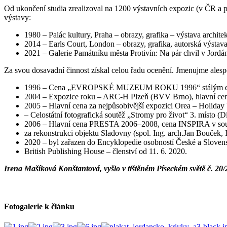
Od ukončení studia zrealizoval na 1200 výstavních expozic (v ČR a po
výstavy:
1980 – Palác kultury, Praha – obrazy, grafika – výstava architek
2014 – Earls Court, London – obrazy, grafika, autorská výstav
2021 – Galerie Památníku města Protivín: Na pár chvil v Jordán
Za svou dosavadní činnost získal celou řadu ocenění. Jmenujme alesp
1996 – Cena „EVROPSKÉ MUZEUM ROKU 1996“ stálým expo
2004 – Expozice roku – ARC-H Plzeň (BVV Brno), hlavní cena 
2005 – Hlavní cena za nejpůsobivější expozici Orea – Holiday
– Celostátní fotografická soutěž „Stromy pro život“ 3. místo (
2006 – Hlavní cena PRESTA 2006–2008, cena INSPIRA v soutěž
za rekonstrukci objektu Sladovny (spol. Ing. arch.Jan Bouček, I
2020 – byl zařazen do Encyklopedie osobností České a Slovens
British Publishing House – členství od 11. 6. 2020.
Irena Mašíková Konštantová, vyšlo v tištěném Píseckém světě č. 20
Fotogalerie k článku