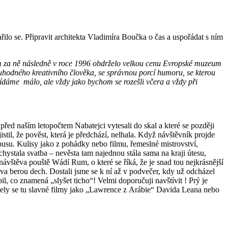
o se. Připravit architekta Vladimíra Boučka o čas a uspořádat s ním
um za ně následně v roce 1996 obdrželo velkou cenu Evropské muzeum
uhodného kreativního člověka, se správnou porcí humoru, se kterou
ídáme málo, ale vždy jako bychom se rozešli včera a vždy při
před naším letopočtem Nabatejci vytesali do skal a které se později
stil, že pověst, která je předchází, nelhala. Když návštěvník projde
pusu. Kulisy jako z pohádky nebo filmu, řemeslné mistrovství,
 chystala svatba – nevěsta tam najednou stála sama na kraji útesu,
návštěva pouště Wádí Rum, o které se říká, že je snad tou nejkrásnější
lova berou dech. Dostali jsme se k ní až v podvečer, kdy už odcházel
l, co znamená „slyšet ticho“! Velmi doporučuji navštívit ! Prý je
áčely se tu slavné filmy jako „Lawrence z Arábie“ Davida Leana nebo