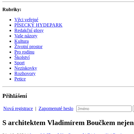
Rubriky:
Věci veřejné
PÍSECKÝ HYDEPARK
Redakční glosy
Vaše názory
Kultura
Životní prostor
Pro rodinu
Školství
Sport
Neziskovky
Rozhovory
Petice
Přihlášení
Nová registrace
|
Zapomenuté heslo
S architektem Vladimírem Boučkem nejen o