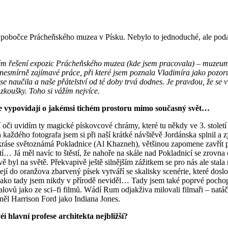
obočce Prácheňského muzea v Písku. Nebylo to jednoduché, ale podařil
ickém řešení expozic Prácheňského muzea (kde jsem pracovala) – muze
nesmírně zajímavé práce, při které jsem poznala Vladimíra jako pozor
 naučila a naše přátelství od té doby trvá dodnes. Je pravdou, že se v
 zkoušky. Toho si vážím nejvíce.
fie vypovídají o jakémsi tichém prostoru mimo současný svět…
 oči uvidím ty magické pískovcové chrámy, které tu někdy ve 3. století 
ždého fotografa jsem si při naší krátké návštěvě Jordánska splnil a zji
é kráse světoznámá Pokladnice (Al Khazneh), většinou zapomene zavřít 
letí… Já měl navíc to štěstí, že nahoře na skále nad Pokladnicí se zrovna
 byl na světě. Překvapivě ještě silnějším zážitkem se pro nás ale stala 
a její do oranžova zbarvený písek vytváří se skalisky scenérie, které dos
 jako tady jsem nikdy v přírodě neviděl… Tady jsem také poprvé pochopi
alovů jako ze sci–fi filmů. Wádí Rum odjakživa milovali filmaři – nat
ěl Harrison Ford jako Indiana Jones.
í hlavní profese architekta nejbližší?