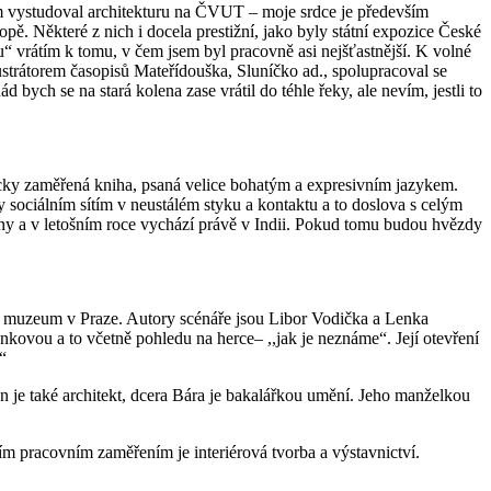
jsem vystudoval architekturu na ČVUT – moje srdce je především
opě. Některé z nich i docela prestižní, jako byly státní expozice České
“ vrátím k tomu, v čem jsem byl pracovně asi nejšťastnější. K volné
ustrátorem časopisů Mateřídouška, Sluníčko ad., spolupracoval se
ych se na stará kolena zase vrátil do téhle řeky, ale nevím, jestli to
oficky zaměřená kniha, psaná velice bohatým a expresivním jazykem.
ky sociálním sítím v neustálém styku a kontaktu a to doslova s celým
ny a v letošním roce vychází právě v Indii. Pokud tomu budou hvězdy
dní muzeum v Praze. Autory scénáře jsou Libor Vodička a Lenka
nkovou a to včetně pohledu na herce– ,,jak je neznáme“. Její otevření
“
n je také architekt, dcera Bára je bakalářkou umění. Jeho manželkou
m pracovním zaměřením je interiérová tvorba a výstavnictví.