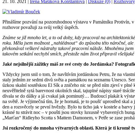
21. 10. 2021
|
Irena Mašíková Konštantová
|
Diskuze (0)
|
Rozhovory
Přinášíme pozvání na pozoruhodnou výstavu v Památníku Protivín, v p
rozhovor považuji za svůj velký úspěch.
Známe se již mnoho let, a to od doby, kdy pracoval na architekton
roku. Měla jsem možnost „nahlédnout“ do způsobu této náročné, ale 
překonával veškeré nástrahy takové pracovní nálože. Mnohému jsem se
takovém setkání nechybí smích, přestože nám život připravil všelijaké
Jaké nejsilnější zážitky máš ze své cesty do Jordánska? Fotogra
Vždycky jsem snil o tom, že navštívím jordánskou Petru, že na vlastní
staly jedním ze sedmi divů světa a památkou na seznamu Unesco. Sen ka
úzkou skalní soutěskou El Sík a zničeho nic se před ním zjeví v pln
neuvěřitelně sytá barevnost okolních skal, tajuplné nápisy staré tisíci
dívala se do dálky a já cvakal jak pominutý… Budoucí plakát k výstavě
na světě. Je výjimečná tím, že je hornatá, je to poušť uprostřed skal 
den a rozsvěcely se první hvězdy. Bylo tu ticho jak v kostele a barvy
krásné tu strávit noc – v poušti jsou stovky luxusně vybavených bung
„Marťan“ Ridleyho Scotta s Mattem Damonem, v Petře se zase prohán
Jsi rozkročený do mnoha výtvarných oblastí. Která je ti kromě tvé