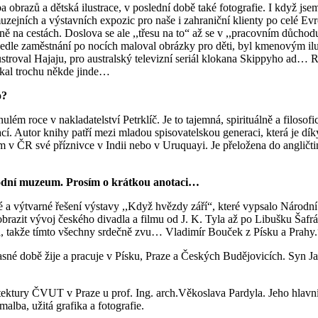
ba obrazů a dětská ilustrace, v poslední době také fotografie. I když 
uzejních a výstavních expozic pro naše i zahraniční klienty po celé Evr
 na cestách. Doslova se ale ,,třesu na to“ až se v ,,pracovním důchodu
ž vedle zaměstnání po nocích maloval obrázky pro děti, byl kmenovým il
roval Hajaju, pro australský televizní seriál klokana Skippyho ad… Rád b
flákal trochu někde jinde…
o?
ulém roce v nakladatelství Petrklíč. Je to tajemná, spirituálně a filos
ací. Autor knihy patří mezi mladou spisovatelskou generaci, která je dí
 v ČR své příznivce v Indii nebo v Uruquayi. Je přeložena do angličti
rodní muzeum. Prosím o krátkou anotaci…
ické a výtvarné řešení výstavy ,,Když hvězdy září“, které vypsalo Náro
brazit vývoj českého divadla a filmu od J. K. Tyla až po Libušku Šafrá
ea, takže tímto všechny srdečně zvu… Vladimír Bouček z Písku a Prahy.
sné době žije a pracuje v Písku, Praze a Českých Budějovicích. Syn Ja
ektury ČVUT v Praze u prof. Ing. arch.Věkoslava Pardyla. Jeho hlavní
alba, užitá grafika a fotografie.