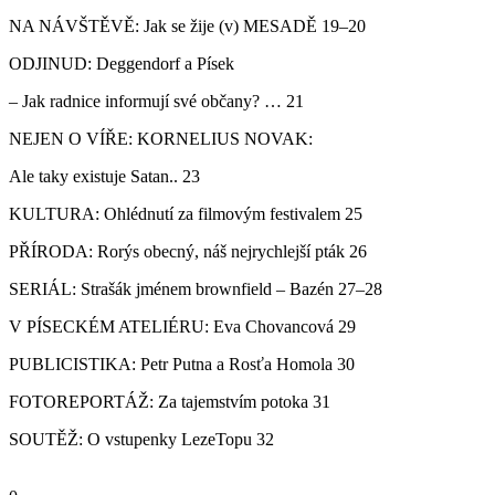
NA NÁVŠTĚVĚ: Jak se žije (v) MESADĚ 19–20
ODJINUD: Deggendorf a Písek
– Jak radnice informují své občany? … 21
NEJEN O VÍŘE: KORNELIUS NOVAK:
Ale taky existuje Satan.. 23
KULTURA: Ohlédnutí za filmovým festivalem 25
PŘÍRODA: Rorýs obecný, náš nejrychlejší pták 26
SERIÁL: Strašák jménem brownfield – Bazén 27–28
V PÍSECKÉM ATELIÉRU: Eva Chovancová 29
PUBLICISTIKA: Petr Putna a Rosťa Homola 30
FOTOREPORTÁŽ: Za tajemstvím potoka 31
SOUTĚŽ: O vstupenky LezeTopu 32