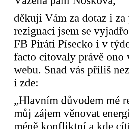
Vážená paní Nosková,
děkuji Vám za dotaz i za
rezignaci jsem se vyjadř
FB Piráti Písecko i v týd
facto citovaly právě ono 
webu. Snad vás příliš nez
i zde:
„Hlavním důvodem mé rez
můj zájem věnovat energii 
méně konfliktní a kde cít