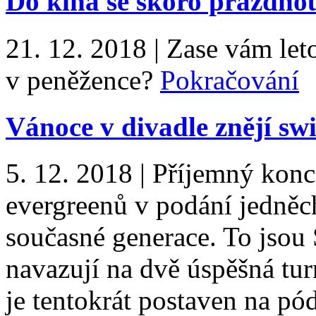
Do kina se skoro prázdno
21. 12. 2018
|
Zase vám let
v peněžence?
Pokračování
Vánoce v divadle znějí sw
5. 12. 2018
|
Příjemný konc
evergreenů v podání jedněc
současné generace. To jsou
navazují na dvě úspěšná tur
je tentokrát postaven na p