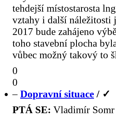
tehdejší místostarosta ln
vztahy i další náležitosti
2017 bude zahájeno výběr
toho stavební plocha byla
vůbec možný takový to šl
0
0
–
Dopravní situace
/
✓
PTÁ SE:
Vladimír Som