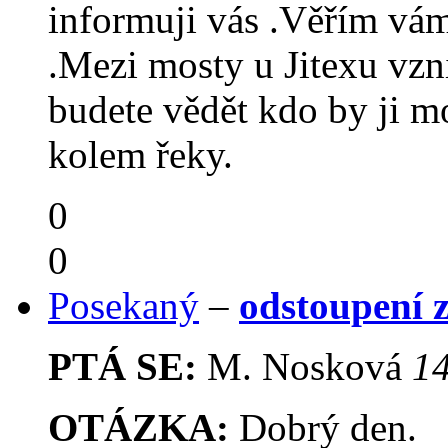
informuji vás .Věřím vám
.Mezi mosty u Jitexu vzni
budete vědět kdo by ji mo
kolem řeky.
0
0
Posekaný
–
odstoupení z
PTÁ SE:
M. Nosková
14
OTÁZKA:
Dobrý den.