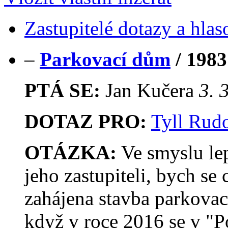
Zastupitelé dotazy a hlas
–
Parkovací dům
/
1983
PTÁ SE:
Jan Kučera
3. 
DOTAZ PRO:
Tyll Rudo
OTÁZKA:
Ve smyslu le
jeho zastupiteli, bych se
zahájena stavba parkovac
když v roce 2016 se v "P