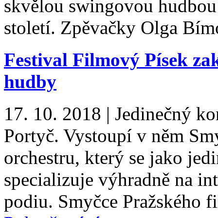
skvělou swingovou hudbou a
století. Zpěvačky Olga Bí
Festival Filmový Písek za
hudby
17. 10. 2018
|
Jedinečný kon
Portyč. Vystoupí v něm Sm
orchestru, který se jako je
specializuje výhradně na in
podiu. Smyčce Pražského f