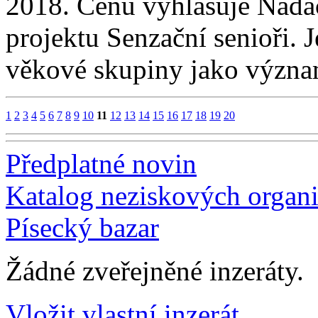
2018. Cenu vyhlašuje Nada
projektu Senzační senioři. J
věkové skupiny jako výz
1
2
3
4
5
6
7
8
9
10
11
12
13
14
15
16
17
18
19
20
Předplatné novin
Katalog neziskových organi
Písecký bazar
Žádné zveřejněné inzeráty.
Vložit vlastní inzerát