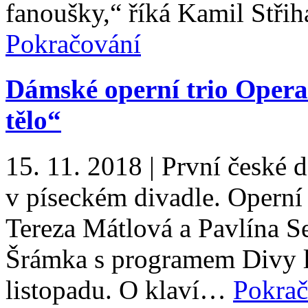
fanoušky,“ říká Kamil Stři
Pokračování
Dámské operní trio Opera 
tělo“
15. 11. 2018
|
První české d
v píseckém divadle. Operní
Tereza Mátlová a Pavlína S
Šrámka s programem Divy lá
listopadu. O klaví…
Pokrač