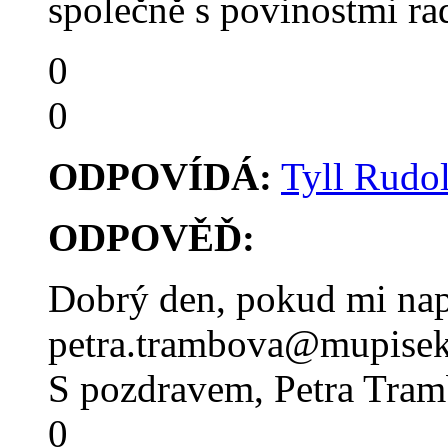
společně s povinostmi ra
0
0
ODPOVÍDÁ:
Tyll Rudol
ODPOVĚĎ:
Dobrý den, pokud mi napí
petra.trambova@mupisek
S pozdravem, Petra Tra
0