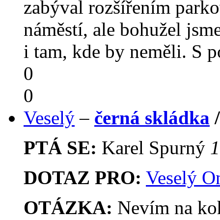
zabýval rozšířením park
náměstí, ale bohužel jsme
i tam, kde by neměli. S
0
0
Veselý
–
černá skládka
PTÁ SE:
Karel Spurný
1
DOTAZ PRO:
Veselý O
OTÁZKA:
Nevím na koho