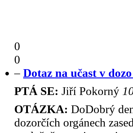
0
0
–
Dotaz na učast v doz
PTÁ SE:
Jiří Pokorný
10
OTÁZKA:
DoDobrý den.C
dozorčích orgánech zasedá