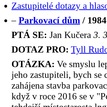
Zastupitelé dotazy a hlas
–
Parkovací dům
/
1984
PTÁ SE:
Jan Kučera
3. 
DOTAZ PRO:
Tyll Rudo
OTÁZKA:
Ve smyslu le
jeho zastupiteli, bych se
zahájena stavba parkovac
když v roce 2016 se v "P
tehdejší místostarosta ln