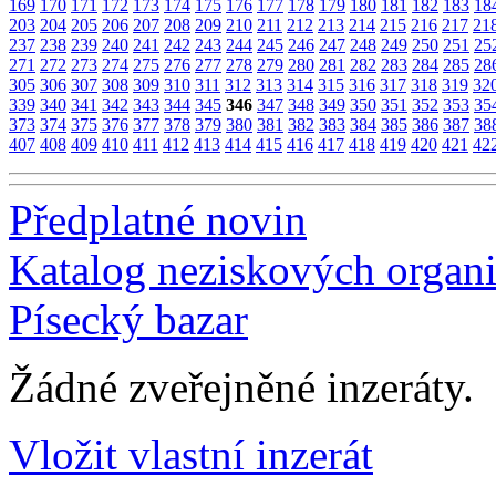
169
170
171
172
173
174
175
176
177
178
179
180
181
182
183
18
203
204
205
206
207
208
209
210
211
212
213
214
215
216
217
21
237
238
239
240
241
242
243
244
245
246
247
248
249
250
251
25
271
272
273
274
275
276
277
278
279
280
281
282
283
284
285
28
305
306
307
308
309
310
311
312
313
314
315
316
317
318
319
32
339
340
341
342
343
344
345
346
347
348
349
350
351
352
353
35
373
374
375
376
377
378
379
380
381
382
383
384
385
386
387
38
407
408
409
410
411
412
413
414
415
416
417
418
419
420
421
42
Předplatné novin
Katalog neziskových organi
Písecký bazar
Žádné zveřejněné inzeráty.
Vložit vlastní inzerát