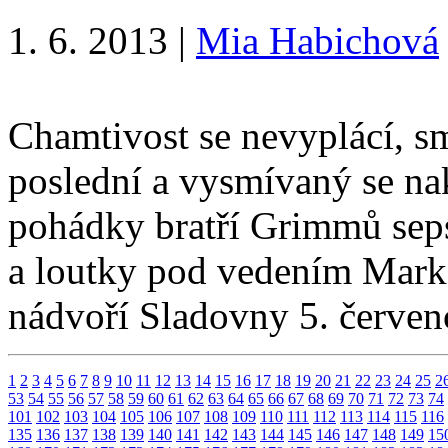
1. 6. 2013
|
Mia Habichová
Chamtivost se nevyplácí, sm
poslední a vysmívaný se na
pohádky bratří Grimmů seps
a loutky pod vedením Marka
nádvoří Sladovny 5. červe
1
2
3
4
5
6
7
8
9
10
11
12
13
14
15
16
17
18
19
20
21
22
23
24
25
2
53
54
55
56
57
58
59
60
61
62
63
64
65
66
67
68
69
70
71
72
73
74
101
102
103
104
105
106
107
108
109
110
111
112
113
114
115
116
135
136
137
138
139
140
141
142
143
144
145
146
147
148
149
15