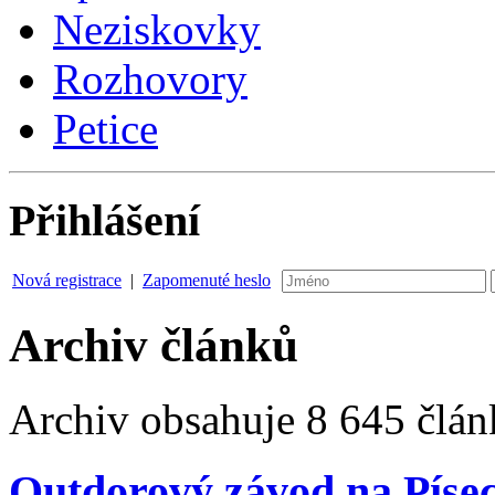
Neziskovky
Rozhovory
Petice
Přihlášení
Nová registrace
|
Zapomenuté heslo
Archiv článků
Archiv obsahuje 8 645 člán
Outdorový závod na Píse