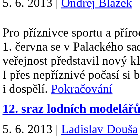
5. 6. 2013
|
Ondřej Blažek
Pro příznivce sportu a přír
1. června se v Palackého sa
veřejnost představil nový k
I přes nepříznivé počasí si
i dospělí.
Pokračování
12. sraz lodních modelářů
5. 6. 2013
|
Ladislav Douša