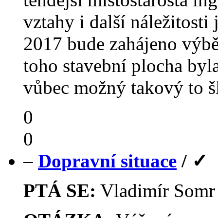
vztahy i další náležitosti
2017 bude zahájeno výběr
toho stavební plocha byla
vůbec možný takový to šl
0
0
–
Dopravní situace
/
✓
PTÁ SE:
Vladimír Som