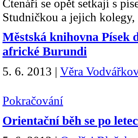
Čtenáři se opět setkají s p
Studničkou a jejich kolegy
Městská knihovna Písek d
africké Burundi
5. 6. 2013
|
Věra Vodvářko
Pokračování
Orientační běh se po lete