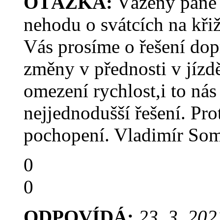
OTÁZKA:
Vážený pane 
nehodu o svátcích na křiž
Vás prosíme o řešení dop
změny v přednosti v jízd
omezení rychlost,i to nás
nejjednodušší řešení. Pro
pochopení. Vladimír Som
0
0
ODPOVÍDÁ:
23. 3. 202