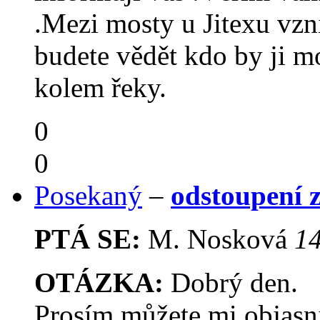
.Mezi mosty u Jitexu vzni
budete vědět kdo by ji mo
kolem řeky.
0
0
Posekaný
–
odstoupení z
PTÁ SE:
M. Nosková
14
OTÁZKA:
Dobrý den.
Prosím můžete mi objasn