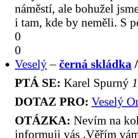
náměstí, ale bohužel jsme
i tam, kde by neměli. S
0
0
Veselý
–
černá skládka
PTÁ SE:
Karel Spurný
1
DOTAZ PRO:
Veselý O
OTÁZKA:
Nevím na koho
informuji vás .Věřím vám