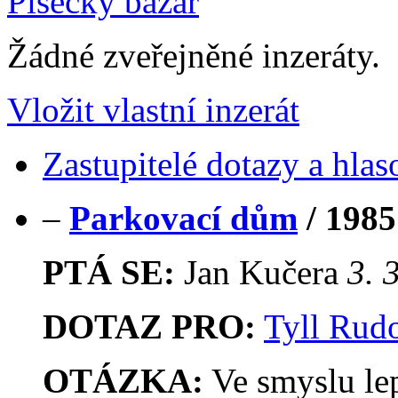
Písecký bazar
Žádné zveřejněné inzeráty.
Vložit vlastní inzerát
Zastupitelé dotazy a hlas
–
Parkovací dům
/
1985
PTÁ SE:
Jan Kučera
3. 
DOTAZ PRO:
Tyll Rudo
OTÁZKA:
Ve smyslu le