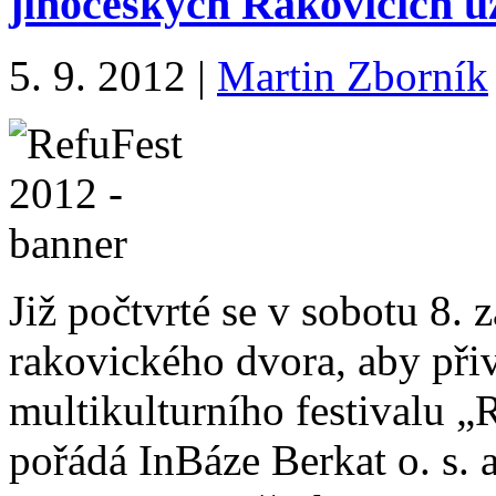
jihočeských Rakovicích u
5. 9. 2012
|
Martin Zborník
Již počtvrté se v sobotu 8. 
rakovického dvora, aby přiv
multikulturního festivalu „R
pořádá InBáze Berkat o. s. a