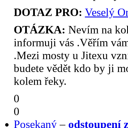
DOTAZ PRO:
Veselý O
OTÁZKA:
Nevím na koho
informuji vás .Věřím vám
.Mezi mosty u Jitexu vzni
budete vědět kdo by ji mo
kolem řeky.
0
0
Posekaný
–
odstoupení z