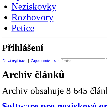
Neziskovky
Rozhovory
Petice
Přihlášení
Nová registrace
|
Zapomenuté heslo
Archiv článků
Archiv obsahuje 8 645 člán
Software pro neziskové o