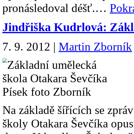
pronásledoval déšť.…
Pokr
Jindřiška Kudrlová: Zákl
7. 9. 2012
|
Martin Zborník
Na základě šířících se zpr
školy Otakara Ševčíka opust