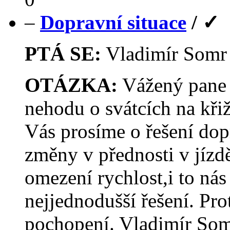
–
Dopravní situace
/
✓
PTÁ SE:
Vladimír Som
OTÁZKA:
Vážený pane 
nehodu o svátcích na křiž
Vás prosíme o řešení dop
změny v přednosti v jízd
omezení rychlost,i to nás
nejjednodušší řešení. Pro
pochopení. Vladimír Som