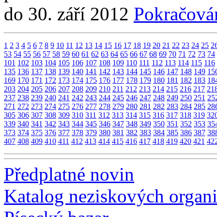
do 30. září 2012
Pokračová
1
2
3
4
5
6
7
8
9
10
11
12
13
14
15
16
17
18
19
20
21
22
23
24
25
2
53
54
55
56
57
58
59
60
61
62
63
64
65
66
67
68
69
70
71
72
73
74
101
102
103
104
105
106
107
108
109
110
111
112
113
114
115
116
135
136
137
138
139
140
141
142
143
144
145
146
147
148
149
15
169
170
171
172
173
174
175
176
177
178
179
180
181
182
183
18
203
204
205
206
207
208
209
210
211
212
213
214
215
216
217
21
237
238
239
240
241
242
243
244
245
246
247
248
249
250
251
25
271
272
273
274
275
276
277
278
279
280
281
282
283
284
285
28
305
306
307
308
309
310
311
312
313
314
315
316
317
318
319
32
339
340
341
342
343
344
345
346
347
348
349
350
351
352
353
35
373
374
375
376
377
378
379
380
381
382
383
384
385
386
387
38
407
408
409
410
411
412
413
414
415
416
417
418
419
420
421
42
Předplatné novin
Katalog neziskových organi