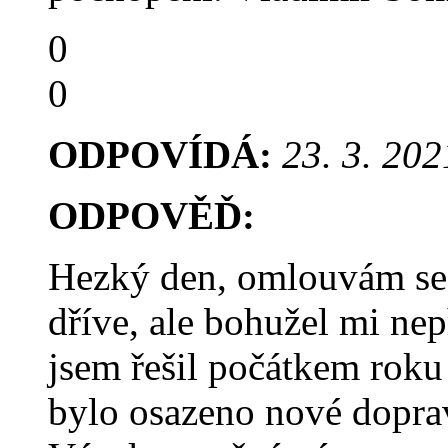
0
0
ODPOVÍDÁ:
23. 3. 202
ODPOVĚĎ:
Hezký den, omlouvám se,
dříve, ale bohužel mi nep
jsem řešil počátkem roku 
bylo osazeno nové doprav