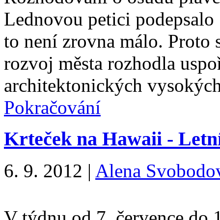
Lednovou petici podepsalo 
to není zrovna málo. Proto
rozvoj města rozhodla uspoř
architektonických vysokých
Pokračování
Krteček na Hawaii - Letn
6. 9. 2012
|
Alena Svobodo
V týdnu od 7. července do 