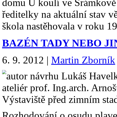
domu U koulí ve Šrámkově ul
ředitelky na aktuální stav v
škola nastěhovala v roku 
BAZÉN TADY NEBO JI
6. 9. 2012
|
Martin Zborník
Rozhodování o osudu plave