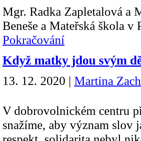
Mgr. Radka Zapletalová a 
Beneše a Mateřská škola v P
Pokračování
Když matky jdou svým d
13. 12. 2020
|
Martina Zach
V dobrovolnickém centru při
snažíme, aby význam slov j
respekt, solidarita nebyl ni