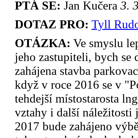
PTÁ SE:
Jan Kučera
3. 
DOTAZ PRO:
Tyll Rudo
OTÁZKA:
Ve smyslu le
jeho zastupiteli, bych se
zahájena stavba parkovac
když v roce 2016 se v "P
tehdejší místostarosta ln
vztahy i další náležitosti
2017 bude zahájeno výběr