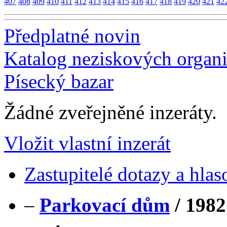
407
408
409
410
411
412
413
414
415
416
417
418
419
420
421
42
Předplatné novin
Katalog neziskových organi
Písecký bazar
Žádné zveřejněné inzeráty.
Vložit vlastní inzerát
Zastupitelé dotazy a hlas
–
Parkovací dům
/
1982