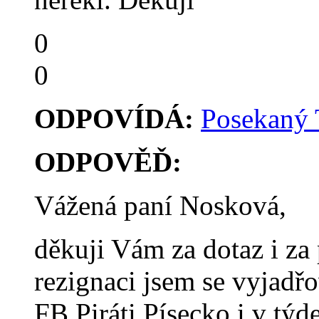
0
0
ODPOVÍDÁ:
Posekaný
ODPOVĚĎ:
Vážená paní Nosková,
děkuji Vám za dotaz i za
rezignaci jsem se vyjadř
FB Piráti Písecko i v týd