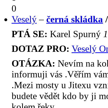
0
Veselý
–
černá skládka
PTÁ SE:
Karel Spurný
1
DOTAZ PRO:
Veselý O
OTÁZKA:
Nevím na koho
informuji vás .Věřím vám
.Mezi mosty u Jitexu vzni
budete vědět kdo by ji mo
kolem řeky.