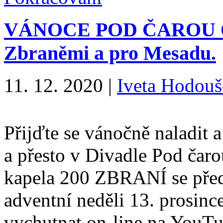
VÁNOCE POD ČAROU ON-
Zbraněmi a pro Mesadu.
11. 12. 2020
|
Iveta Hodou
Přijďte se vánočně naladit 
a přesto v Divadle Pod čaro
kapela 200 ZBRANÍ se předs
adventní neděli 13. prosince
vychutnat on-line na You