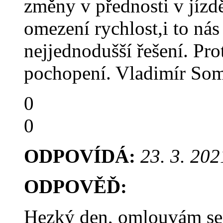
změny v přednosti v jízd
omezení rychlost,i to nás
nejjednodušší řešení. Pro
pochopení. Vladimír Som
0
0
ODPOVÍDÁ:
23. 3. 202
ODPOVĚĎ:
Hezký den, omlouvám se,