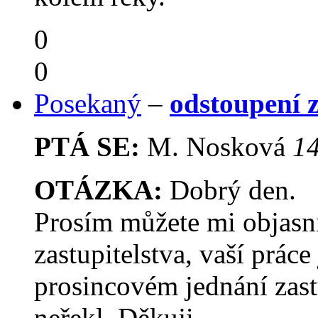
0
0
Posekaný
–
odstoupení z
PTÁ SE:
M. Nosková
14
OTÁZKA:
Dobrý den.
Prosím můžete mi objasn
zastupitelstva, vaší práce
prosincovém jednání zast
neřekl. Děkuji