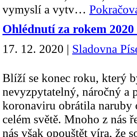
vymyslí a vytv…
Pokračov
Ohlédnutí za rokem 2020
17. 12. 2020
|
Sladovna Pís
Blíží se konec roku, který b
nevyzpytatelný, náročný a 
koronaviru obrátila naruby 
celém světě. Mnoho z nás ř
nás však opouštět víra, že