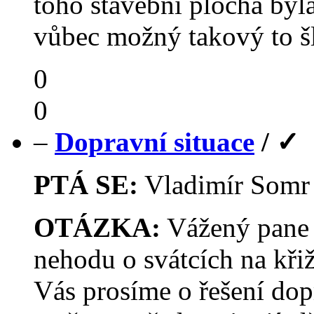
toho stavební plocha byla
vůbec možný takový to šl
0
0
–
Dopravní situace
/
✓
PTÁ SE:
Vladimír Som
OTÁZKA:
Vážený pane 
nehodu o svátcích na křiž
Vás prosíme o řešení dop