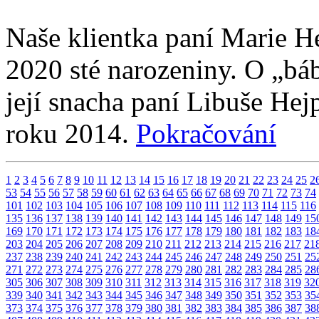
Naše klientka paní Marie He
2020 sté narozeniny. O „báb
její snacha paní Libuše Hej
roku 2014.
Pokračování
1
2
3
4
5
6
7
8
9
10
11
12
13
14
15
16
17
18
19
20
21
22
23
24
25
2
53
54
55
56
57
58
59
60
61
62
63
64
65
66
67
68
69
70
71
72
73
74
101
102
103
104
105
106
107
108
109
110
111
112
113
114
115
116
135
136
137
138
139
140
141
142
143
144
145
146
147
148
149
15
169
170
171
172
173
174
175
176
177
178
179
180
181
182
183
18
203
204
205
206
207
208
209
210
211
212
213
214
215
216
217
21
237
238
239
240
241
242
243
244
245
246
247
248
249
250
251
25
271
272
273
274
275
276
277
278
279
280
281
282
283
284
285
28
305
306
307
308
309
310
311
312
313
314
315
316
317
318
319
32
339
340
341
342
343
344
345
346
347
348
349
350
351
352
353
35
373
374
375
376
377
378
379
380
381
382
383
384
385
386
387
38