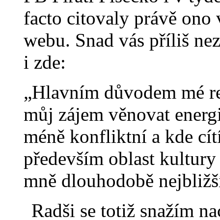
facto citovaly právě ono 
webu. Snad vás příliš nez
i zde:
„Hlavním důvodem mé rez
můj zájem věnovat energii 
méně konfliktní a kde cít
především oblast kultury 
mně dlouhodobě nejbližš
Radši se totiž snažím n