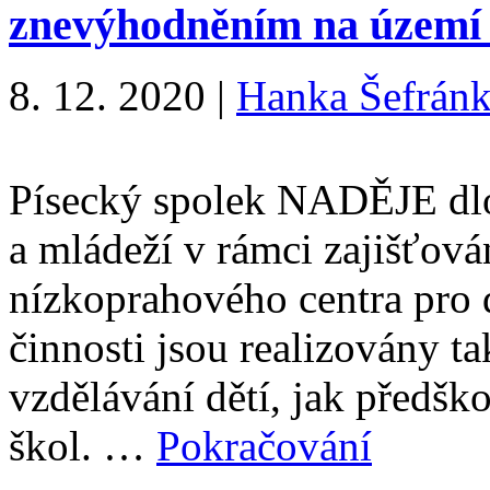
znevýhodněním na území 
8. 12. 2020
|
Hanka Šefrán
Písecký spolek NADĚJE dlo
a mládeží v rámci zajišťová
nízkoprahového centra pro d
činnosti jsou realizovány t
vzdělávání dětí, jak předšk
škol. …
Pokračování